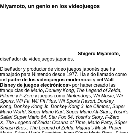
Miyamoto, un genio en los videojuegos
Shigeru Miyamoto,
diseñador de videojuegos japonés.
Diseñador y productor de video juegos japonés que ha
trabajado para Nintendo desde 1977. Ha sido llamado como
«
el padre de los
videojuegos modernos
» y «
el
Walt
Disney de juegos electrónicos
» por haber creado las
franquicias de
Mario
,
Donkey Kong
,
The Legend of Zelda
,
Pikmin
y
F-Zero
y juegos como
Nintendogs
,
Wii Music
,
Wii
Sports
,
Wii Fit
,
Wii Fit Plus
,
Wii Sports Resort
,
Donkey
Kong
,
Donkey Kong Jr.
,
Donkey Kong 3
,
Ice Climber
,
Super
Mario World
,
Super Mario Kart
,
Super Mario All-Stars
,
Yoshi’s
Safari
,
Super Mario 64
,
Star Fox 64
,
Yoshi’s Story
,
F-Zero
X
,
The Legend of Zelda: Ocarina of Time
,
Mario Party
,
Súper
Smash Bros.
,
The Legend of Zelda: Majora’s Mask
,
Paper