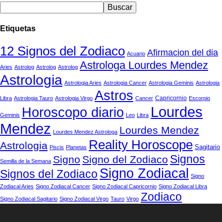
Etiquetas
12 Signos del Zodiaco
Afirmacion del dia
Acuario
Astrologa Lourdes Mendez
Aries
Astrolog
Astrolog
Astrolog
Astrologia
Astrologia Aries
Astrologia Cancer
Astrologia Geminis
Astrologia
Astros
Capricornio
Libra
Astrologia Tauro
Astrologia Virgo
Cancer
Escorpio
Lourdes
Horoscopo diario
Geminis
Leo
Libra
Mendez
Lourdes Mendez
Lourdes Mendez Astrologa
Reality Horoscope
Astrologia
Sagitario
Piscis
Planetas
Signos
Signo
Signo del Zodiaco
Semilla de la Semana
Signo Zodiacal
Signos del Zodiaco
Signo
Zodiacal Aries
Signo Zodiacal Cancer
Signo Zodiacal Capricornio
Signo Zodiacal Libra
Zodiaco
Signo Zodiacal Sagitario
Signo Zodiacal Virgo
Tauro
Virgo