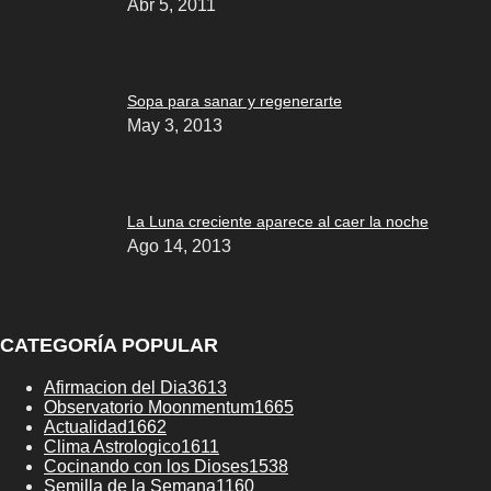
Abr 5, 2011
Sopa para sanar y regenerarte
May 3, 2013
La Luna creciente aparece al caer la noche
Ago 14, 2013
CATEGORÍA POPULAR
Afirmacion del Dia
3613
Observatorio Moonmentum
1665
Actualidad
1662
Clima Astrologico
1611
Cocinando con los Dioses
1538
Semilla de la Semana
1160