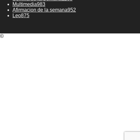
Multimedia
983
Afirmacion de la semana
952
Leo
875
©