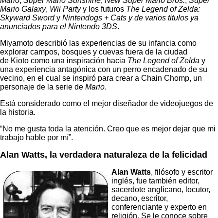
Mario
,
Súper Mario Sunshine
,
New Súper Mario Bros.
,
Súper
Mario Galaxy
,
Wii Party
y los futuros
The Legend of Zelda:
Skyward Sword
y
Nintendogs + Cats
y de varios titulos ya
anunciados para el Nintendo 3DS
.
Miyamoto describió las experiencias de su infancia como
explorar campos, bosques y cuevas fuera de la ciudad
de Kioto como una inspiración hacia
The Legend of Zelda
y
una experiencia antagónica con un perro encadenado de su
vecino, en el cual se inspiró para crear a Chain Chomp, un
personaje de la serie de
Mario
.
Está considerado como el mejor diseñador de videojuegos de
la historia.
“No me gusta toda la atención. Creo que es mejor dejar que mi
trabajo hable por mí”.
Alan Watts, la verdadera naturaleza de la felicidad
Alan Watts
, filósofo y escritor
inglés, fue también editor,
sacerdote anglicano, locutor,
decano, escritor,
conferenciante y experto en
religión. Se le conoce sobre