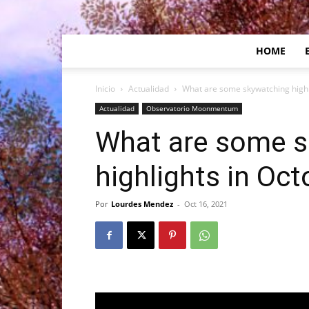
HOME
Inicio
Actualidad
What are some skywatching highl
Actualidad
Observatorio Moonmentum
What are some s
highlights in Oc
Por
Lourdes Mendez
-
Oct 16, 2021