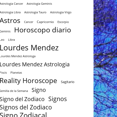
Astrologia Cancer
Astrologia Geminis
Astrologia Tauro
Astrologia Virgo
Astrologia Libra
Astros
Capricornio
Cancer
Escorpio
Horoscopo diario
Geminis
Leo
Libra
Lourdes Mendez
Lourdes Mendez Astrologa
Lourdes Mendez Astrologia
Piscis
Planetas
Reality Horoscope
Sagitario
Signo
Semilla de la Semana
Signos
Signo del Zodiaco
Signos del Zodiaco
Signo Zodiacal