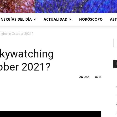
ENERGÍAS DEL DÍA
ACTUALIDAD
HORÓSCOPO
AST
ights in October 2021?
kywatching
tober 2021?
660
0