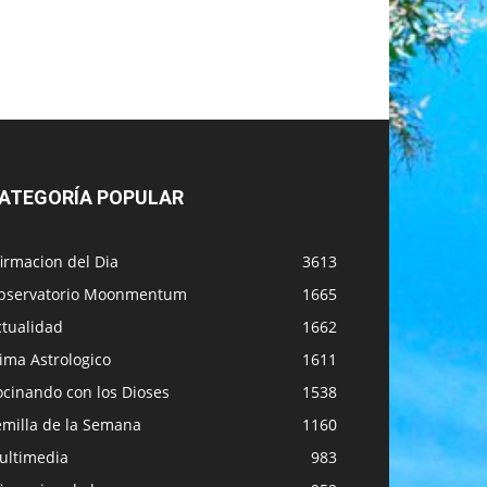
ATEGORÍA POPULAR
irmacion del Dia
3613
bservatorio Moonmentum
1665
ctualidad
1662
ima Astrologico
1611
ocinando con los Dioses
1538
emilla de la Semana
1160
ultimedia
983