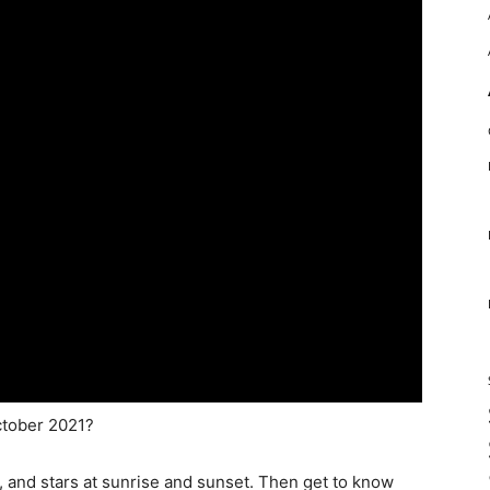
ctober 2021?
 and stars at sunrise and sunset. Then get to know