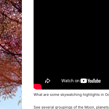
What are some skywatching highlights in O
See several groupings of the Moon, planets,