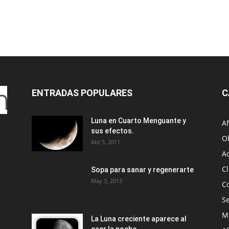
ENTRADAS POPULARES
C
Luna en Cuarto Menguante y
Af
sus efectos.
O
Abr 5, 2011
A
Cl
Sopa para sanar y regenerarte
May 3, 2013
C
S
M
La Luna creciente aparece al