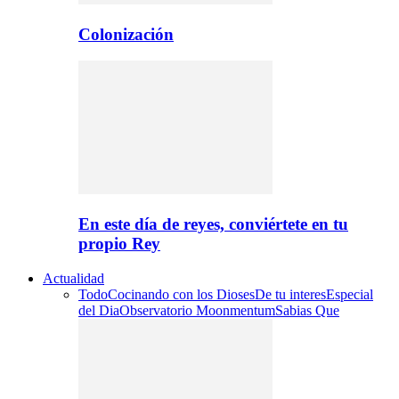
Colonización
En este día de reyes, conviértete en tu
propio Rey
Actualidad
Todo
Cocinando con los Dioses
De tu interes
Especial
del Dia
Observatorio Moonmentum
Sabias Que