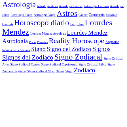
Astrologia
Astrologia Aries
Astrologia Cancer
Astrologia Geminis
Astrologia
Astros
Astrologia Tauro
Astrologia Virgo
Cancer
Capricornio
Escorpio
Libra
Lourdes
Horoscopo diario
Geminis
Leo
Libra
Mendez
Lourdes Mendez
Lourdes Mendez Astrologa
Reality Horoscope
Astrologia
Sagitario
Piscis
Planetas
Signos
Signo
Signo del Zodiaco
Semilla de la Semana
Signo Zodiacal
Signos del Zodiaco
Signo Zodiacal
Aries
Signo Zodiacal Capricornio
Signo Zodiacal Cancer
Signo Zodiacal Libra
Signo
Zodiaco
Signo Zodiacal Virgo
Tauro
Virgo
Zodiacal Sagitario