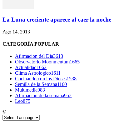
La Luna creciente aparece al caer la noche
Ago 14, 2013
CATEGORÍA POPULAR
Afirmacion del Dia
3613
Observatorio Moonmentum
1665
Actualidad
1662
Clima Astrologico
1611
Cocinando con los Dioses
1538
Semilla de la Semana
1160
Multimedia
983
Afirmacion de la semana
952
Leo
875
©