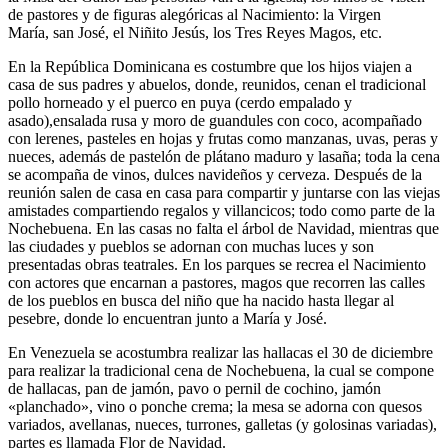
de pastores y de figuras alegóricas al Nacimiento: la Virgen
María, san José, el Niñito Jesús, los Tres Reyes Magos, etc.
En la República Dominicana es costumbre que los hijos viajen a
casa de sus padres y abuelos, donde, reunidos, cenan el tradicional
pollo horneado y el puerco en puya (cerdo empalado y
asado),ensalada rusa y moro de guandules con coco, acompañado
con lerenes, pasteles en hojas y frutas como manzanas, uvas, peras y
nueces, además de pastelón de plátano maduro y lasaña; toda la cena
se acompaña de vinos, dulces navideños y cerveza. Después de la
reunión salen de casa en casa para compartir y juntarse con las viejas
amistades compartiendo regalos y villancicos; todo como parte de la
Nochebuena. En las casas no falta el árbol de Navidad, mientras que
las ciudades y pueblos se adornan con muchas luces y son
presentadas obras teatrales. En los parques se recrea el Nacimiento
con actores que encarnan a pastores, magos que recorren las calles
de los pueblos en busca del niño que ha nacido hasta llegar al
pesebre, donde lo encuentran junto a María y José.
En Venezuela se acostumbra realizar las hallacas el 30 de diciembre
para realizar la tradicional cena de Nochebuena, la cual se compone
de hallacas, pan de jamón, pavo o pernil de cochino, jamón
«planchado», vino o ponche crema; la mesa se adorna con quesos
variados, avellanas, nueces, turrones, galletas (y golosinas variadas),
partes es llamada Flor de Navidad.