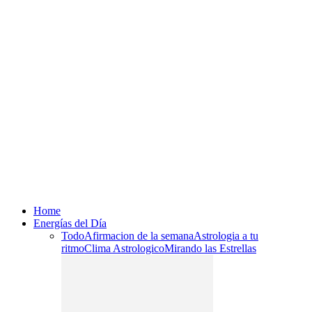
Home
Energías del Día
Todo
Afirmacion de la semana
Astrologia a tu
ritmo
Clima Astrologico
Mirando las Estrellas