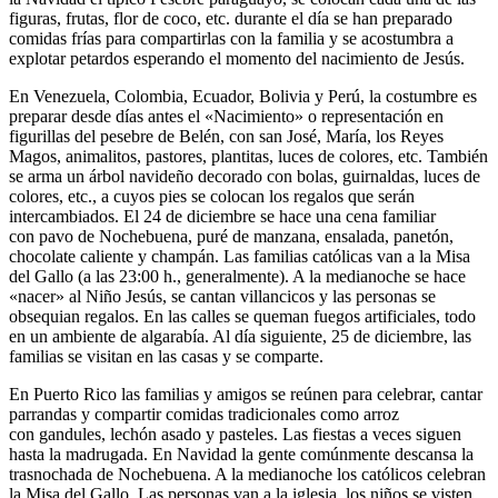
figuras, frutas, flor de coco, etc. durante el día se han preparado
comidas frías para compartirlas con la familia y se acostumbra a
explotar petardos esperando el momento del nacimiento de Jesús.
En Venezuela, Colombia, Ecuador, Bolivia y Perú, la costumbre es
preparar desde días antes el «Nacimiento» o representación en
figurillas del pesebre de Belén, con san José, María, los Reyes
Magos, animalitos, pastores, plantitas, luces de colores, etc. También
se arma un árbol navideño decorado con bolas, guirnaldas, luces de
colores, etc., a cuyos pies se colocan los regalos que serán
intercambiados. El 24 de diciembre se hace una cena familiar
con pavo de Nochebuena, puré de manzana, ensalada, panetón,
chocolate caliente y champán. Las familias católicas van a la Misa
del Gallo (a las 23:00 h., generalmente). A la medianoche se hace
«nacer» al Niño Jesús, se cantan villancicos y las personas se
obsequian regalos. En las calles se queman fuegos artificiales, todo
en un ambiente de algarabía. Al día siguiente, 25 de diciembre, las
familias se visitan en las casas y se comparte.
En Puerto Rico las familias y amigos se reúnen para celebrar, cantar
parrandas y compartir comidas tradicionales como arroz
con gandules, lechón asado y pasteles. Las fiestas a veces siguen
hasta la madrugada. En Navidad la gente comúnmente descansa la
trasnochada de Nochebuena. A la medianoche los católicos celebran
la Misa del Gallo. Las personas van a la iglesia, los niños se visten