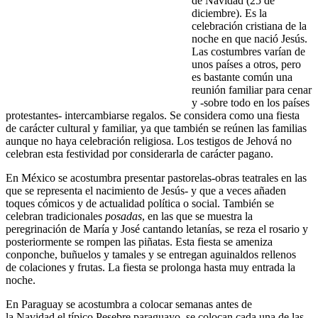
de Navidad (25 de
diciembre). Es la
celebración cristiana de la
noche en que nació Jesús.
Las costumbres varían de
unos países a otros, pero
es bastante común una
reunión familiar para cenar
y -sobre todo en los países
protestantes- intercambiarse regalos. Se considera como una fiesta
de carácter cultural y familiar, ya que también se reúnen las familias
aunque no haya celebración religiosa. Los testigos de Jehová no
celebran esta festividad por considerarla de carácter pagano.
En México se acostumbra presentar pastorelas-obras teatrales en las
que se representa el nacimiento de Jesús- y que a veces añaden
toques cómicos y de actualidad política o social. También se
celebran tradicionales
posadas
, en las que se muestra la
peregrinación de María y José cantando letanías, se reza el rosario y
posteriormente se rompen las piñatas. Esta fiesta se ameniza
conponche, buñuelos y tamales y se entregan aguinaldos rellenos
de colaciones y frutas. La fiesta se prolonga hasta muy entrada la
noche.
En Paraguay se acostumbra a colocar semanas antes de
la Navidad el típico Pesebre paraguayo, se colocan cada una de las