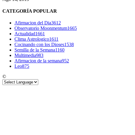
CATEGORÍA POPULAR
Afirmacion del Dia
3612
Observatorio Moonmentum
1665
Actualidad
1661
Clima Astrologico
1611
Cocinando con los Dioses
1538
Semilla de la Semana
1160
Multimedia
983
Afirmacion de la semana
952
Leo
875
©