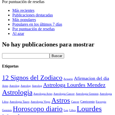
Por puntuación de reseñas
Más recientes
Publicaciones destacadas
Más populares
Populares en los últimos 7 días
Por puntuación de reseñas
Al azar
No hay publicaciones para mostrar
Etiquetas
12 Signos del Zodiaco
Afirmacion del dia
Acuario
Astrologa Lourdes Mendez
Aries
Astrolog
Astrolog
Astrolog
Astrologia
Astrologia Aries
Astrologia Cancer
Astrologia Geminis
Astrologia
Astros
Astrologia Tauro
Astrologia Virgo
Cancer
Capricornio
Escorpio
Libra
Lourdes
Horoscopo diario
Geminis
Leo
Libra