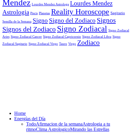
Mendez
Lourdes Mendez
Lourdes Mendez Astrologa
Reality Horoscope
Astrologia
Sagitario
Piscis
Planetas
Signos
Signo
Signo del Zodiaco
Semilla de la Semana
Signo Zodiacal
Signos del Zodiaco
Signo Zodiacal
Aries
Signo Zodiacal Capricornio
Signo Zodiacal Cancer
Signo Zodiacal Libra
Signo
Zodiaco
Signo Zodiacal Virgo
Tauro
Virgo
Zodiacal Sagitario
Home
Energías del Día
Todo
Afirmacion de la semana
Astrologia a tu
ritmo
Clima Astrologico
Mirando las Estrellas