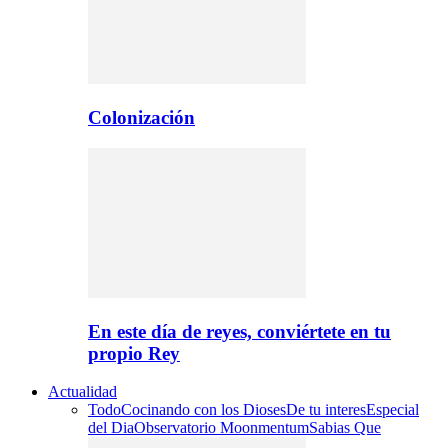
Colonización
En este día de reyes, conviértete en tu
propio Rey
Actualidad
Todo
Cocinando con los Dioses
De tu interes
Especial
del Dia
Observatorio Moonmentum
Sabias Que