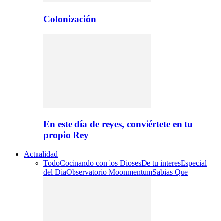
Colonización
En este día de reyes, conviértete en tu
propio Rey
Actualidad
Todo
Cocinando con los Dioses
De tu interes
Especial
del Dia
Observatorio Moonmentum
Sabias Que