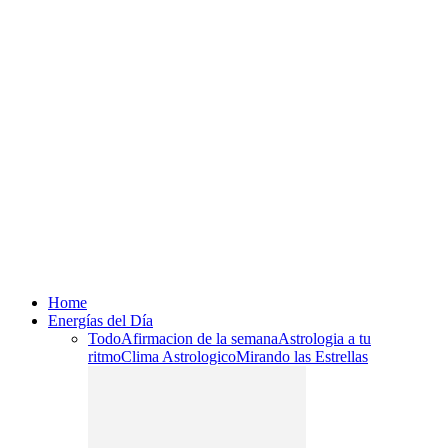
Home
Energías del Día
Todo
Afirmacion de la semana
Astrologia a tu
ritmo
Clima Astrologico
Mirando las Estrellas