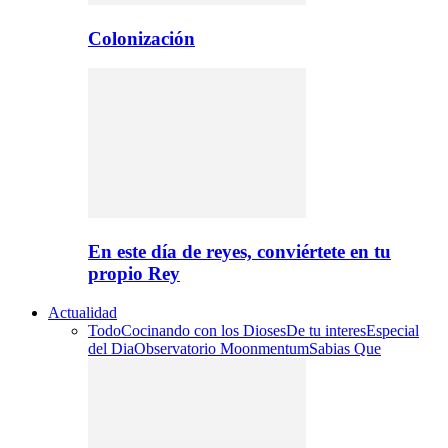
Colonización
En este día de reyes, conviértete en tu
propio Rey
Actualidad
Todo
Cocinando con los Dioses
De tu interes
Especial
del Dia
Observatorio Moonmentum
Sabias Que