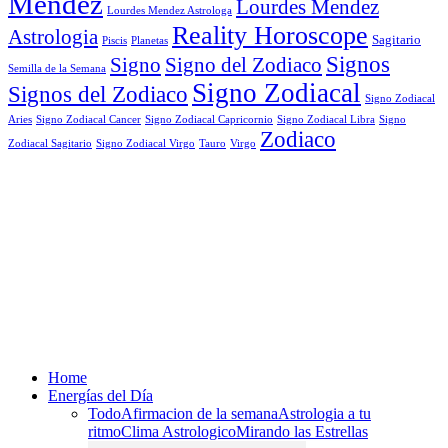
Mendez
Lourdes Mendez
Lourdes Mendez Astrologa
Reality Horoscope
Astrologia
Sagitario
Piscis
Planetas
Signos
Signo
Signo del Zodiaco
Semilla de la Semana
Signo Zodiacal
Signos del Zodiaco
Signo Zodiacal
Aries
Signo Zodiacal Capricornio
Signo Zodiacal Cancer
Signo Zodiacal Libra
Signo
Zodiaco
Signo Zodiacal Virgo
Tauro
Virgo
Zodiacal Sagitario
Home
Energías del Día
Todo
Afirmacion de la semana
Astrologia a tu
ritmo
Clima Astrologico
Mirando las Estrellas