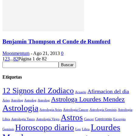
Benjamín Thompson el Conde de Rumford
Moonmentum
-
Ago 21, 2013
0
1
2
3
...
82
Página 1 de 82
Etiquetas
12 Signos del Zodiaco
Afirmacion del dia
Acuario
Astrologa Lourdes Mendez
Aries
Astrolog
Astrolog
Astrolog
Astrologia
Astrologia Aries
Astrologia Cancer
Astrologia Geminis
Astrologia
Astros
Astrologia Tauro
Astrologia Virgo
Cancer
Capricornio
Escorpio
Libra
Lourdes
Horoscopo diario
Geminis
Leo
Libra