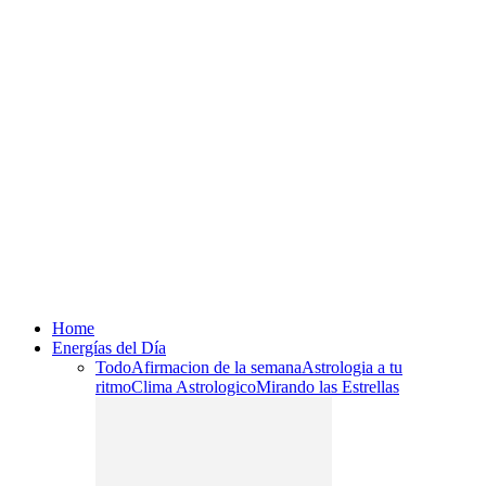
Home
Energías del Día
Todo
Afirmacion de la semana
Astrologia a tu
ritmo
Clima Astrologico
Mirando las Estrellas