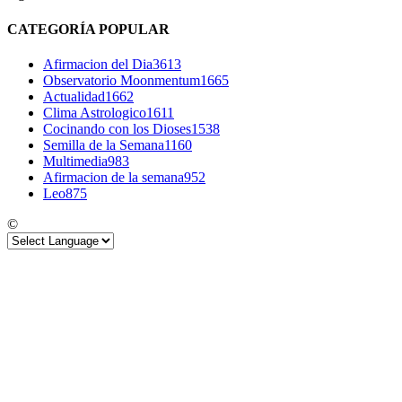
CATEGORÍA POPULAR
Afirmacion del Dia
3613
Observatorio Moonmentum
1665
Actualidad
1662
Clima Astrologico
1611
Cocinando con los Dioses
1538
Semilla de la Semana
1160
Multimedia
983
Afirmacion de la semana
952
Leo
875
©