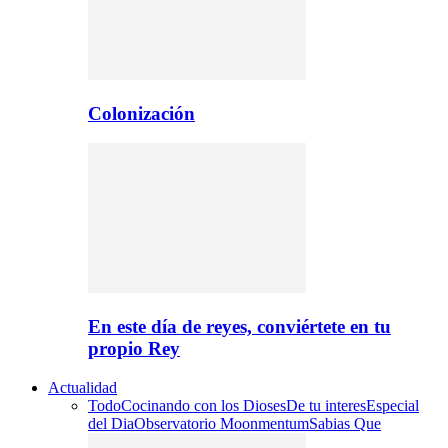
Colonización
En este día de reyes, conviértete en tu
propio Rey
Actualidad
Todo
Cocinando con los Dioses
De tu interes
Especial
del Dia
Observatorio Moonmentum
Sabias Que