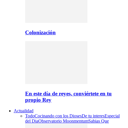
Colonización
En este día de reyes, conviértete en tu
propio Rey
Actualidad
Todo
Cocinando con los Dioses
De tu interes
Especial
del Dia
Observatorio Moonmentum
Sabias Que