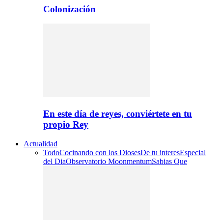
Colonización
En este día de reyes, conviértete en tu
propio Rey
Actualidad
Todo
Cocinando con los Dioses
De tu interes
Especial
del Dia
Observatorio Moonmentum
Sabias Que