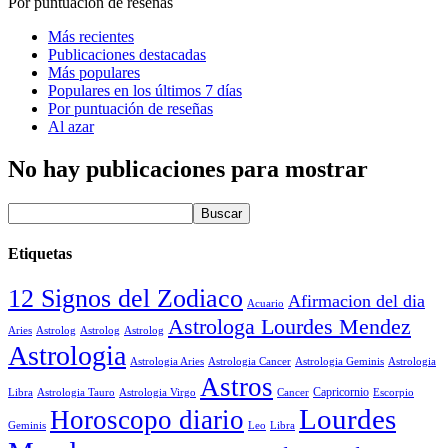
Por puntuación de reseñas
Más recientes
Publicaciones destacadas
Más populares
Populares en los últimos 7 días
Por puntuación de reseñas
Al azar
No hay publicaciones para mostrar
Etiquetas
12 Signos del Zodiaco
Afirmacion del dia
Acuario
Astrologa Lourdes Mendez
Aries
Astrolog
Astrolog
Astrolog
Astrologia
Astrologia Aries
Astrologia Cancer
Astrologia Geminis
Astrologia
Astros
Astrologia Tauro
Astrologia Virgo
Cancer
Capricornio
Escorpio
Libra
Lourdes
Horoscopo diario
Geminis
Leo
Libra