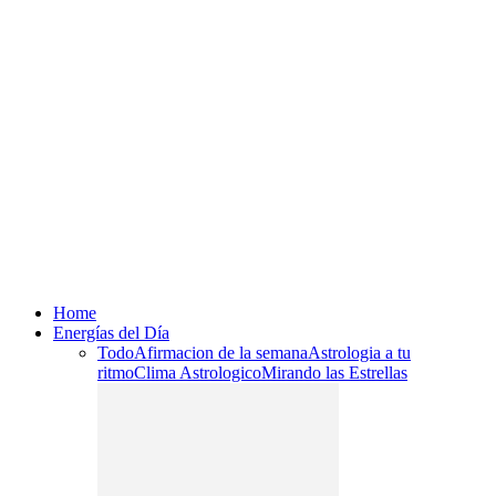
Home
Energías del Día
Todo
Afirmacion de la semana
Astrologia a tu
ritmo
Clima Astrologico
Mirando las Estrellas