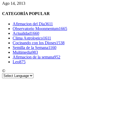
Ago 14, 2013
CATEGORÍA POPULAR
Afirmacion del Dia
3611
Observatorio Moonmentum
1665
Actualidad
1660
Clima Astrologico
1611
Cocinando con los Dioses
1538
Semilla de la Semana
1160
Multimedia
983
Afirmacion de la semana
952
Leo
875
©