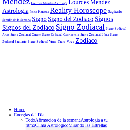
Mendez
Lourdes Mendez
Lourdes Mendez Astrologa
Reality Horoscope
Astrologia
Sagitario
Piscis
Planetas
Signos
Signo
Signo del Zodiaco
Semilla de la Semana
Signo Zodiacal
Signos del Zodiaco
Signo Zodiacal
Aries
Signo Zodiacal Capricornio
Signo Zodiacal Cancer
Signo Zodiacal Libra
Signo
Zodiaco
Signo Zodiacal Virgo
Tauro
Virgo
Zodiacal Sagitario
Home
Energías del Día
Todo
Afirmacion de la semana
Astrologia a tu
ritmo
Clima Astrologico
Mirando las Estrellas