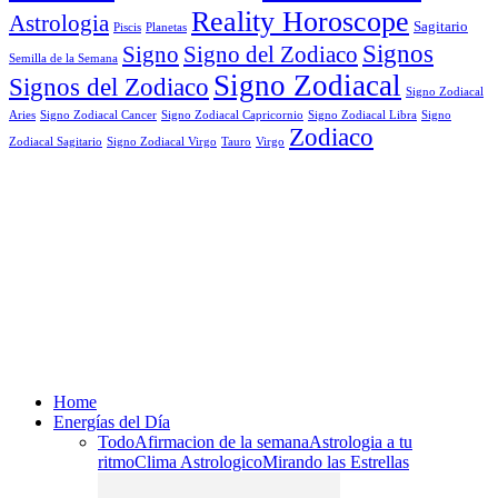
Reality Horoscope
Astrologia
Sagitario
Piscis
Planetas
Signos
Signo
Signo del Zodiaco
Semilla de la Semana
Signo Zodiacal
Signos del Zodiaco
Signo Zodiacal
Aries
Signo Zodiacal Capricornio
Signo Zodiacal Cancer
Signo Zodiacal Libra
Signo
Zodiaco
Signo Zodiacal Virgo
Tauro
Virgo
Zodiacal Sagitario
Home
Energías del Día
Todo
Afirmacion de la semana
Astrologia a tu
ritmo
Clima Astrologico
Mirando las Estrellas