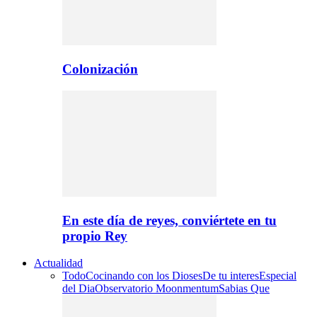
Colonización
En este día de reyes, conviértete en tu
propio Rey
Actualidad
Todo
Cocinando con los Dioses
De tu interes
Especial
del Dia
Observatorio Moonmentum
Sabias Que