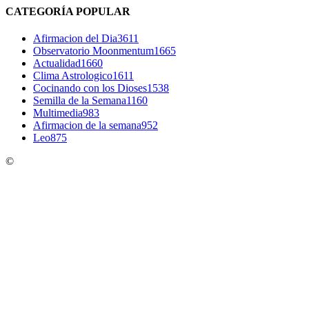
CATEGORÍA POPULAR
Afirmacion del Dia
3611
Observatorio Moonmentum
1665
Actualidad
1660
Clima Astrologico
1611
Cocinando con los Dioses
1538
Semilla de la Semana
1160
Multimedia
983
Afirmacion de la semana
952
Leo
875
©