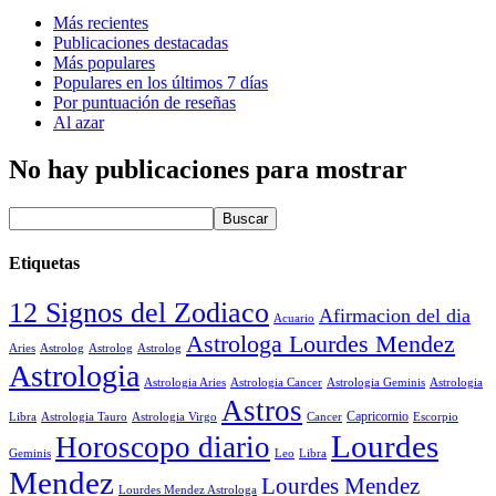
Más recientes
Publicaciones destacadas
Más populares
Populares en los últimos 7 días
Por puntuación de reseñas
Al azar
No hay publicaciones para mostrar
Etiquetas
12 Signos del Zodiaco
Afirmacion del dia
Acuario
Astrologa Lourdes Mendez
Aries
Astrolog
Astrolog
Astrolog
Astrologia
Astrologia Aries
Astrologia Cancer
Astrologia Geminis
Astrologia
Astros
Astrologia Tauro
Astrologia Virgo
Cancer
Capricornio
Escorpio
Libra
Lourdes
Horoscopo diario
Geminis
Leo
Libra
Mendez
Lourdes Mendez
Lourdes Mendez Astrologa