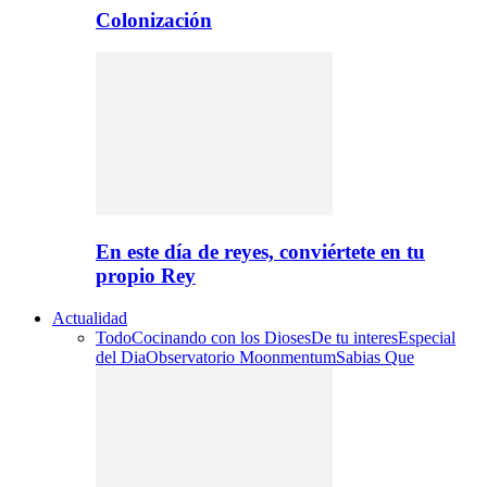
Colonización
En este día de reyes, conviértete en tu
propio Rey
Actualidad
Todo
Cocinando con los Dioses
De tu interes
Especial
del Dia
Observatorio Moonmentum
Sabias Que