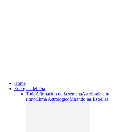
Home
Energías del Día
Todo
Afirmacion de la semana
Astrologia a tu
ritmo
Clima Astrologico
Mirando las Estrellas