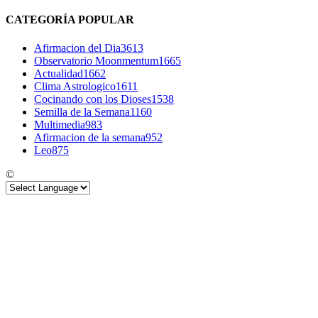
CATEGORÍA POPULAR
Afirmacion del Dia
3613
Observatorio Moonmentum
1665
Actualidad
1662
Clima Astrologico
1611
Cocinando con los Dioses
1538
Semilla de la Semana
1160
Multimedia
983
Afirmacion de la semana
952
Leo
875
©