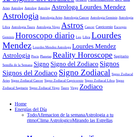
Astrologa Lourdes Mendez
Aries
Astrolog
Astrolog
Astrolog
Astrologia
Astrologia Aries
Astrologia Cancer
Astrologia Geminis
Astrologia
Astros
Astrologia Tauro
Astrologia Virgo
Cancer
Capricornio
Escorpio
Libra
Lourdes
Horoscopo diario
Geminis
Leo
Libra
Mendez
Lourdes Mendez
Lourdes Mendez Astrologa
Reality Horoscope
Astrologia
Sagitario
Piscis
Planetas
Signos
Signo
Signo del Zodiaco
Semilla de la Semana
Signo Zodiacal
Signos del Zodiaco
Signo Zodiacal
Aries
Signo Zodiacal Capricornio
Signo Zodiacal Cancer
Signo Zodiacal Libra
Signo
Zodiaco
Signo Zodiacal Virgo
Tauro
Virgo
Zodiacal Sagitario
Home
Energías del Día
Todo
Afirmacion de la semana
Astrologia a tu
ritmo
Clima Astrologico
Mirando las Estrellas