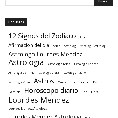
Etiquetas
12 Signos del Zodiaco
Acuario
Afirmacion del dia
Aries
Astrolog
Astrolog
Astrolog
Astrologa Lourdes Mendez
Astrologia
Astrologia Aries
Astrologia Cancer
Astrologia Tauro
Astrologia Geminis
Astrologia Libra
Astros
Capricornio
Astrologia Virgo
Cancer
Escorpio
Horoscopo diario
Geminis
Leo
Libra
Lourdes Mendez
Lourdes Mendez Astrologa
Lourdes Mendez Astrologia
Piscis