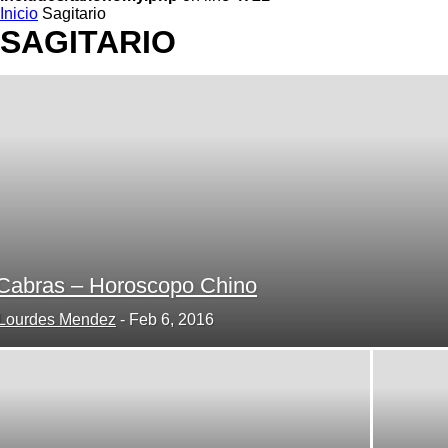
Inicio
Sagitario
SAGITARIO
Cabras – Horoscopo Chino
Lourdes Mendez
-
Feb 6, 2016