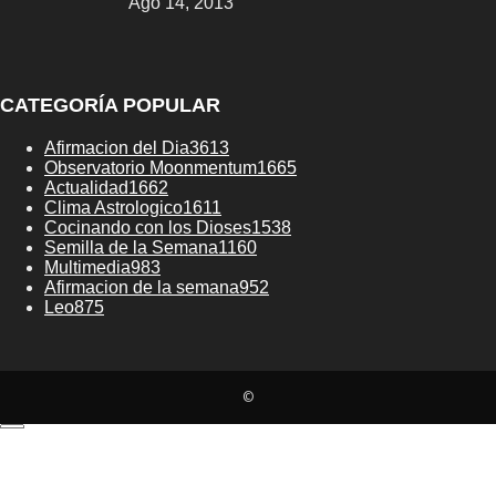
Ago 14, 2013
CATEGORÍA POPULAR
Afirmacion del Dia
3613
Observatorio Moonmentum
1665
Actualidad
1662
Clima Astrologico
1611
Cocinando con los Dioses
1538
Semilla de la Semana
1160
Multimedia
983
Afirmacion de la semana
952
Leo
875
©