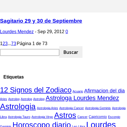
Sagitario 29 y 30 de Septiembre
Lourdes Mendez
-
Sep 29, 2012
0
1
2
3
...
73
Página 1 de 73
Etiquetas
12 Signos del Zodiaco
Afirmacion del dia
Acuario
Astrologa Lourdes Mendez
Aries
Astrolog
Astrolog
Astrolog
Astrologia
Astrologia Aries
Astrologia Cancer
Astrologia Geminis
Astrologia
Astros
Capricornio
Libra
Astrologia Tauro
Astrologia Virgo
Cancer
Escorpio
Lourdes
Horoscopo diario
Geminis
Leo
Libra