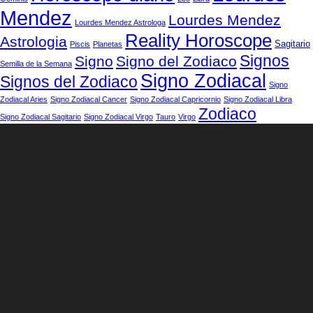
Mendez
Lourdes Mendez
Lourdes Mendez Astrologa
Reality Horoscope
Astrologia
Sagitario
Piscis
Planetas
Signos
Signo
Signo del Zodiaco
Semilla de la Semana
Signo Zodiacal
Signos del Zodiaco
Signo
Zodiacal Aries
Signo Zodiacal Cancer
Signo Zodiacal Capricornio
Signo Zodiacal Libra
Zodiaco
Signo Zodiacal Sagitario
Signo Zodiacal Virgo
Tauro
Virgo