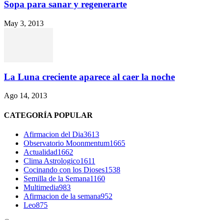
Sopa para sanar y regenerarte
May 3, 2013
La Luna creciente aparece al caer la noche
Ago 14, 2013
CATEGORÍA POPULAR
Afirmacion del Dia
3613
Observatorio Moonmentum
1665
Actualidad
1662
Clima Astrologico
1611
Cocinando con los Dioses
1538
Semilla de la Semana
1160
Multimedia
983
Afirmacion de la semana
952
Leo
875