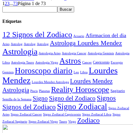
1
2
3
...
73
Página 1 de 73
Etiquetas
12 Signos del Zodiaco
Afirmacion del dia
Acuario
Astrologa Lourdes Mendez
Aries
Astrolog
Astrolog
Astrolog
Astrologia
Astrologia Aries
Astrologia Cancer
Astrologia Geminis
Astrologia
Astros
Astrologia Tauro
Astrologia Virgo
Cancer
Capricornio
Escorpio
Libra
Lourdes
Horoscopo diario
Geminis
Leo
Libra
Mendez
Lourdes Mendez
Lourdes Mendez Astrologa
Reality Horoscope
Astrologia
Sagitario
Piscis
Planetas
Signos
Signo
Signo del Zodiaco
Semilla de la Semana
Signo Zodiacal
Signos del Zodiaco
Signo Zodiacal
Aries
Signo Zodiacal Capricornio
Signo Zodiacal Cancer
Signo Zodiacal Libra
Signo
Zodiaco
Signo Zodiacal Virgo
Tauro
Virgo
Zodiacal Sagitario