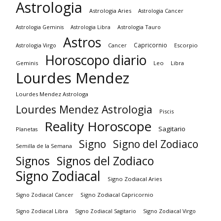
Astrologia
Astrologia Aries
Astrologia Cancer
Astrologia Tauro
Astrologia Geminis
Astrologia Libra
Astros
Capricornio
Astrologia Virgo
Cancer
Escorpio
Horoscopo diario
Geminis
Leo
Libra
Lourdes Mendez
Lourdes Mendez Astrologa
Lourdes Mendez Astrologia
Piscis
Reality Horoscope
Sagitario
Planetas
Signo
Signo del Zodiaco
Semilla de la Semana
Signos
Signos del Zodiaco
Signo Zodiacal
Signo Zodiacal Aries
Signo Zodiacal Capricornio
Signo Zodiacal Cancer
Signo Zodiacal Virgo
Signo Zodiacal Libra
Signo Zodiacal Sagitario