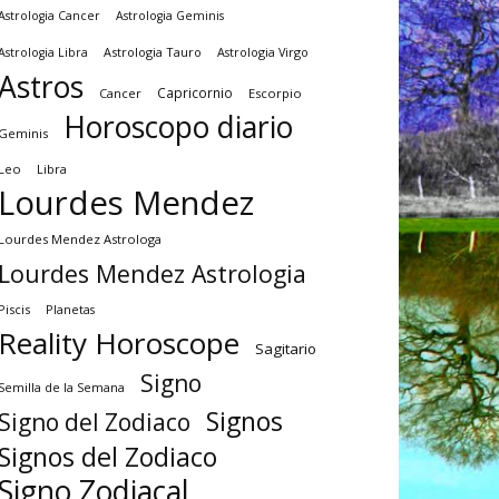
Astrologia Cancer
Astrologia Geminis
Astrologia Tauro
Astrologia Virgo
Astrologia Libra
Astros
Capricornio
Cancer
Escorpio
Horoscopo diario
Geminis
Leo
Libra
Lourdes Mendez
Lourdes Mendez Astrologa
Lourdes Mendez Astrologia
Piscis
Planetas
Reality Horoscope
Sagitario
Signo
Semilla de la Semana
Signos
Signo del Zodiaco
Signos del Zodiaco
Signo Zodiacal