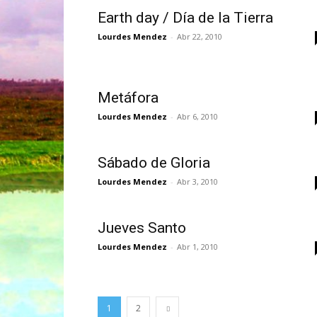
Earth day / Día de la Tierra
Lourdes Mendez
-
Abr 22, 2010
Metáfora
Lourdes Mendez
-
Abr 6, 2010
Sábado de Gloria
Lourdes Mendez
-
Abr 3, 2010
Jueves Santo
Lourdes Mendez
-
Abr 1, 2010
1
2