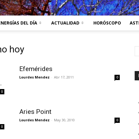
ENERGÍAS DEL DÍA
ACTUALIDAD
HORÓSCOPO
AST
mo hoy
Efemérides
Lourdes Mendez
-
Abr 17, 2011
0
.
0
Aries Point
Lourdes Mendez
-
May 30, 2010
0
0