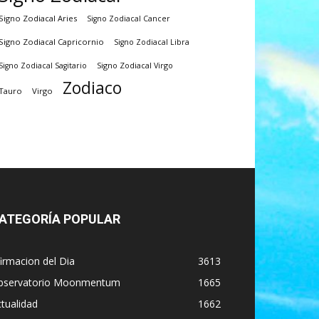
Signo Zodiacal Aries
Signo Zodiacal Cancer
Signo Zodiacal Capricornio
Signo Zodiacal Libra
Signo Zodiacal Virgo
Signo Zodiacal Sagitario
Zodiaco
Tauro
Virgo
ATEGORÍA POPULAR
irmacion del Dia
3613
bservatorio Moonmentum
1665
tualidad
1662