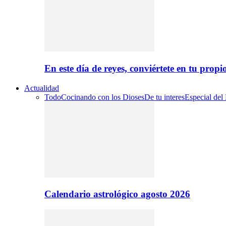
En este día de reyes, conviértete en tu propi
Actualidad
Todo
Cocinando con los Dioses
De tu interes
Especial del
Calendario astrológico agosto 2026