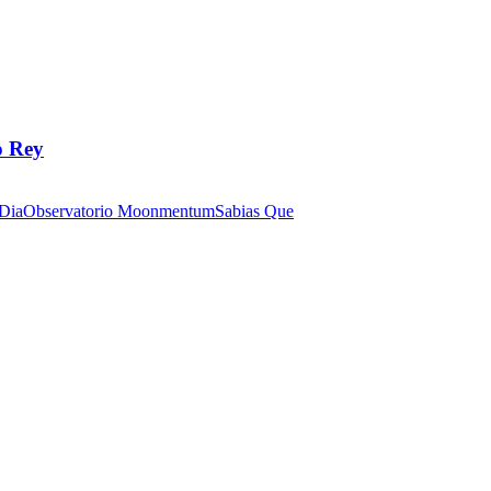
o Rey
 Dia
Observatorio Moonmentum
Sabias Que