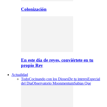
Colonización
En este día de reyes, conviértete en tu
propio Rey
Actualidad
Todo
Cocinando con los Dioses
De tu interes
Especial
del Dia
Observatorio Moonmentum
Sabias Que