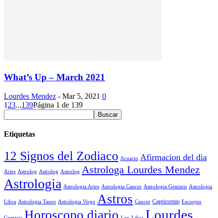
What’s Up – March 2021
Lourdes Mendez
-
Mar 5, 2021
0
1
2
3
...
139
Página 1 de 139
Etiquetas
12 Signos del Zodiaco
Afirmacion del dia
Acuario
Astrologa Lourdes Mendez
Aries
Astrolog
Astrolog
Astrolog
Astrologia
Astrologia Aries
Astrologia Cancer
Astrologia Geminis
Astrologia
Astros
Astrologia Tauro
Astrologia Virgo
Cancer
Capricornio
Escorpio
Libra
Lourdes
Horoscopo diario
Geminis
Leo
Libra