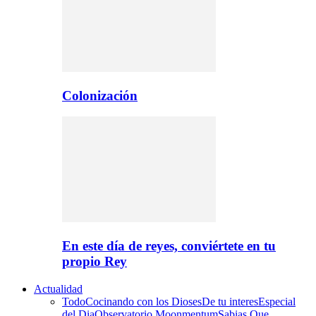
Colonización
En este día de reyes, conviértete en tu
propio Rey
Actualidad
Todo
Cocinando con los Dioses
De tu interes
Especial
del Dia
Observatorio Moonmentum
Sabias Que