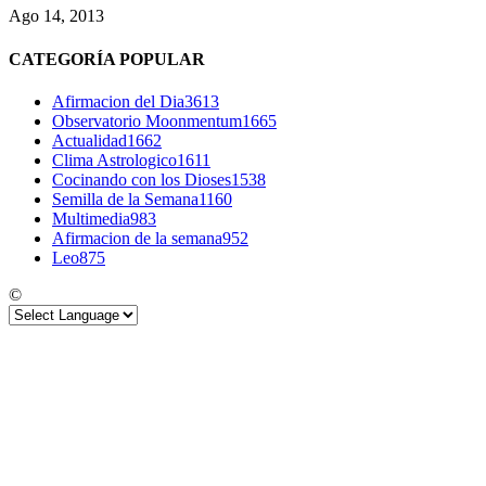
Ago 14, 2013
CATEGORÍA POPULAR
Afirmacion del Dia
3613
Observatorio Moonmentum
1665
Actualidad
1662
Clima Astrologico
1611
Cocinando con los Dioses
1538
Semilla de la Semana
1160
Multimedia
983
Afirmacion de la semana
952
Leo
875
©