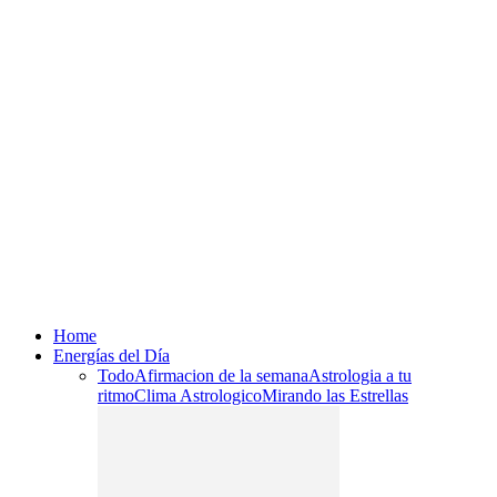
Home
Energías del Día
Todo
Afirmacion de la semana
Astrologia a tu
ritmo
Clima Astrologico
Mirando las Estrellas