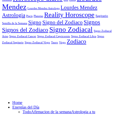
Mendez
Lourdes Mendez
Lourdes Mendez Astrologa
Reality Horoscope
Astrologia
Sagitario
Piscis
Planetas
Signos
Signo
Signo del Zodiaco
Semilla de la Semana
Signo Zodiacal
Signos del Zodiaco
Signo Zodiacal
Aries
Signo Zodiacal Capricornio
Signo Zodiacal Cancer
Signo Zodiacal Libra
Signo
Zodiaco
Signo Zodiacal Virgo
Tauro
Virgo
Zodiacal Sagitario
Home
Energías del Día
Todo
Afirmacion de la semana
Astrologia a tu