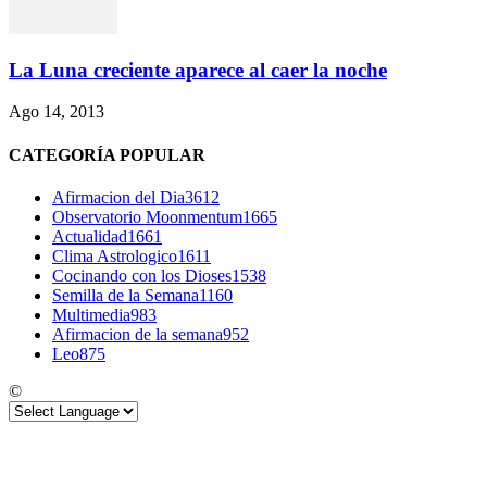
La Luna creciente aparece al caer la noche
Ago 14, 2013
CATEGORÍA POPULAR
Afirmacion del Dia
3612
Observatorio Moonmentum
1665
Actualidad
1661
Clima Astrologico
1611
Cocinando con los Dioses
1538
Semilla de la Semana
1160
Multimedia
983
Afirmacion de la semana
952
Leo
875
©