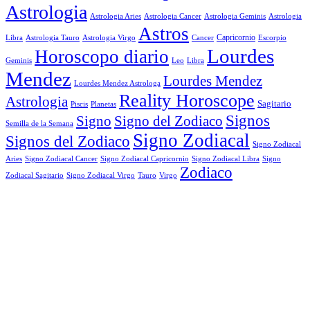
Astrologia
Astrologia Aries
Astrologia Cancer
Astrologia Geminis
Astrologia
Astros
Astrologia Tauro
Astrologia Virgo
Cancer
Capricornio
Escorpio
Libra
Lourdes
Horoscopo diario
Geminis
Leo
Libra
Mendez
Lourdes Mendez
Lourdes Mendez Astrologa
Reality Horoscope
Astrologia
Sagitario
Piscis
Planetas
Signos
Signo
Signo del Zodiaco
Semilla de la Semana
Signo Zodiacal
Signos del Zodiaco
Signo Zodiacal
Aries
Signo Zodiacal Capricornio
Signo Zodiacal Cancer
Signo Zodiacal Libra
Signo
Zodiaco
Signo Zodiacal Virgo
Tauro
Virgo
Zodiacal Sagitario