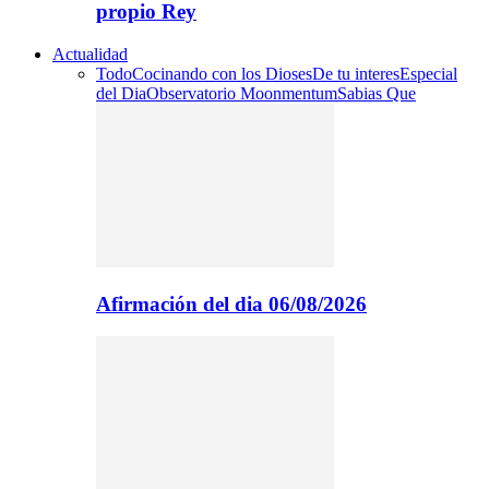
propio Rey
Actualidad
Todo
Cocinando con los Dioses
De tu interes
Especial
del Dia
Observatorio Moonmentum
Sabias Que
Afirmación del dia 06/08/2026