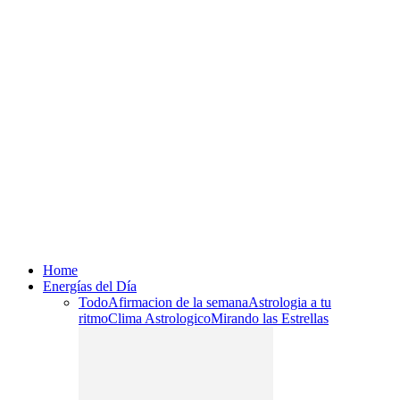
Home
Energías del Día
Todo
Afirmacion de la semana
Astrologia a tu
ritmo
Clima Astrologico
Mirando las Estrellas