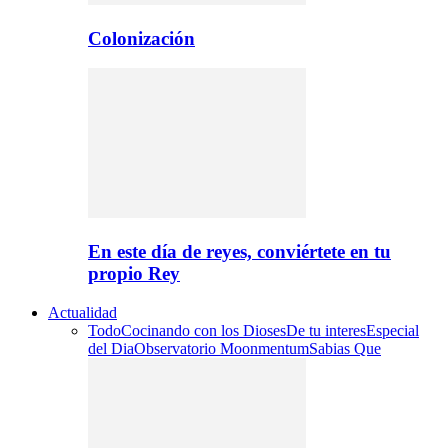
Colonización
En este día de reyes, conviértete en tu
propio Rey
Actualidad
Todo
Cocinando con los Dioses
De tu interes
Especial
del Dia
Observatorio Moonmentum
Sabias Que