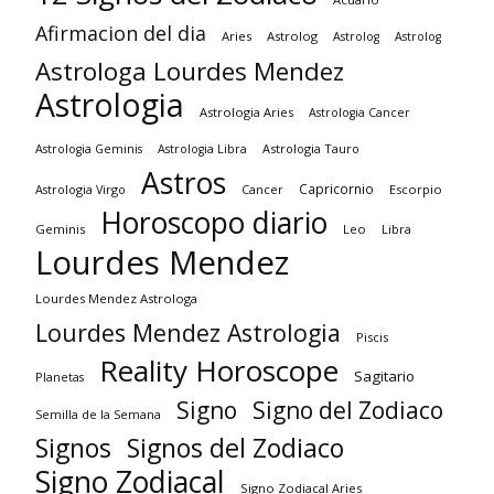
Afirmacion del dia
Aries
Astrolog
Astrolog
Astrolog
Astrologa Lourdes Mendez
Astrologia
Astrologia Aries
Astrologia Cancer
Astrologia Tauro
Astrologia Geminis
Astrologia Libra
Astros
Capricornio
Astrologia Virgo
Cancer
Escorpio
Horoscopo diario
Geminis
Leo
Libra
Lourdes Mendez
Lourdes Mendez Astrologa
Lourdes Mendez Astrologia
Piscis
Reality Horoscope
Sagitario
Planetas
Signo
Signo del Zodiaco
Semilla de la Semana
Signos
Signos del Zodiaco
Signo Zodiacal
Signo Zodiacal Aries