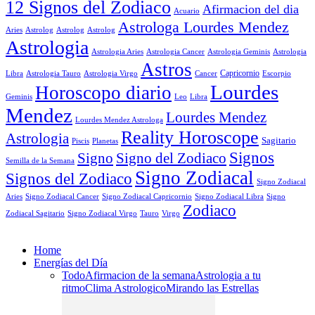
12 Signos del Zodiaco
Afirmacion del dia
Acuario
Astrologa Lourdes Mendez
Aries
Astrolog
Astrolog
Astrolog
Astrologia
Astrologia Aries
Astrologia Cancer
Astrologia Geminis
Astrologia
Astros
Astrologia Tauro
Astrologia Virgo
Cancer
Capricornio
Escorpio
Libra
Lourdes
Horoscopo diario
Geminis
Leo
Libra
Mendez
Lourdes Mendez
Lourdes Mendez Astrologa
Reality Horoscope
Astrologia
Sagitario
Piscis
Planetas
Signos
Signo
Signo del Zodiaco
Semilla de la Semana
Signo Zodiacal
Signos del Zodiaco
Signo Zodiacal
Aries
Signo Zodiacal Capricornio
Signo Zodiacal Cancer
Signo Zodiacal Libra
Signo
Zodiaco
Signo Zodiacal Virgo
Tauro
Virgo
Zodiacal Sagitario
Home
Energías del Día
Todo
Afirmacion de la semana
Astrologia a tu
ritmo
Clima Astrologico
Mirando las Estrellas