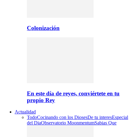
Colonización
En este día de reyes, conviértete en tu
propio Rey
Actualidad
Todo
Cocinando con los Dioses
De tu interes
Especial
del Dia
Observatorio Moonmentum
Sabias Que