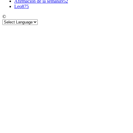
Afirmacion de la semana
952
Leo
875
©