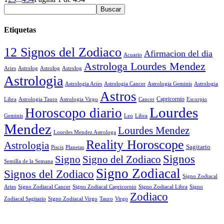
Etiquetas
12 Signos del Zodiaco
Afirmacion del dia
Acuario
Astrologa Lourdes Mendez
Aries
Astrolog
Astrolog
Astrolog
Astrologia
Astrologia Aries
Astrologia Cancer
Astrologia Geminis
Astrologia
Astros
Astrologia Tauro
Astrologia Virgo
Cancer
Capricornio
Escorpio
Libra
Lourdes
Horoscopo diario
Geminis
Leo
Libra
Mendez
Lourdes Mendez
Lourdes Mendez Astrologa
Reality Horoscope
Astrologia
Sagitario
Piscis
Planetas
Signos
Signo
Signo del Zodiaco
Semilla de la Semana
Signo Zodiacal
Signos del Zodiaco
Signo Zodiacal
Aries
Signo Zodiacal Capricornio
Signo Zodiacal Cancer
Signo Zodiacal Libra
Signo
Zodiaco
Signo Zodiacal Virgo
Tauro
Virgo
Zodiacal Sagitario