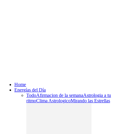
Home
Energías del Día
Todo
Afirmacion de la semana
Astrologia a tu
ritmo
Clima Astrologico
Mirando las Estrellas