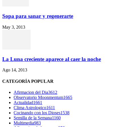
Sopa para sanar y regenerarte
May 3, 2013
La Luna creciente aparece al caer la noche
Ago 14, 2013
CATEGORÍA POPULAR
Afirmacion del Dia
3612
Observatorio Moonmentum
1665
Actualidad
1661
Clima Astrologico
1611
Cocinando con los Dioses
1538
Semilla de la Semana
1160
Multimedia
983