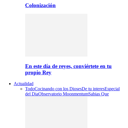
Colonización
En este día de reyes, conviértete en tu
propio Rey
Actualidad
Todo
Cocinando con los Dioses
De tu interes
Especial
del Dia
Observatorio Moonmentum
Sabias Que