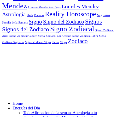
Mendez
Lourdes Mendez
Lourdes Mendez Astrologa
Reality Horoscope
Astrologia
Sagitario
Piscis
Planetas
Signos
Signo
Signo del Zodiaco
Semilla de la Semana
Signo Zodiacal
Signos del Zodiaco
Signo Zodiacal
Aries
Signo Zodiacal Capricornio
Signo Zodiacal Cancer
Signo Zodiacal Libra
Signo
Zodiaco
Signo Zodiacal Virgo
Tauro
Virgo
Zodiacal Sagitario
Home
Energías del Día
Todo
Afirmacion de la semana
Astrologia a tu