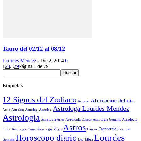
Tauro del 02/12 al 08/12
Lourdes Mendez
-
Dic 2, 2014
0
1
2
3
...
79
Página 1 de 79
Etiquetas
12 Signos del Zodiaco
Afirmacion del dia
Acuario
Astrologa Lourdes Mendez
Aries
Astrolog
Astrolog
Astrolog
Astrologia
Astrologia Aries
Astrologia Cancer
Astrologia Geminis
Astrologia
Astros
Astrologia Tauro
Astrologia Virgo
Cancer
Capricornio
Escorpio
Libra
Lourdes
Horoscopo diario
Geminis
Leo
Libra