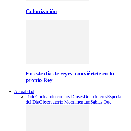
Colonización
En este día de reyes, conviértete en tu
propio Rey
Actualidad
Todo
Cocinando con los Dioses
De tu interes
Especial
del Dia
Observatorio Moonmentum
Sabias Que