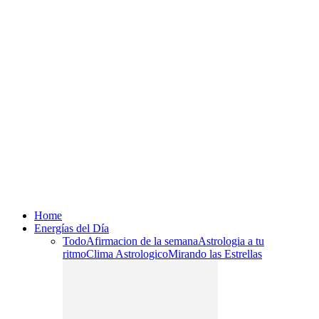
Home
Energías del Día
Todo
Afirmacion de la semana
Astrologia a tu
ritmo
Clima Astrologico
Mirando las Estrellas