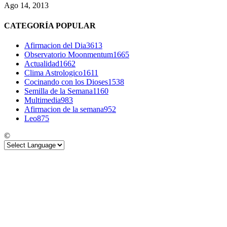
Ago 14, 2013
CATEGORÍA POPULAR
Afirmacion del Dia
3613
Observatorio Moonmentum
1665
Actualidad
1662
Clima Astrologico
1611
Cocinando con los Dioses
1538
Semilla de la Semana
1160
Multimedia
983
Afirmacion de la semana
952
Leo
875
©