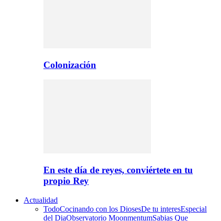
Colonización
En este día de reyes, conviértete en tu
propio Rey
Actualidad
Todo
Cocinando con los Dioses
De tu interes
Especial
del Dia
Observatorio Moonmentum
Sabias Que