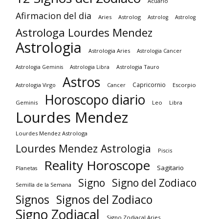
Acuario
Afirmacion del dia
Aries
Astrolog
Astrolog
Astrolog
Astrologa Lourdes Mendez
Astrologia
Astrologia Aries
Astrologia Cancer
Astrologia Tauro
Astrologia Geminis
Astrologia Libra
Astros
Capricornio
Astrologia Virgo
Cancer
Escorpio
Horoscopo diario
Geminis
Leo
Libra
Lourdes Mendez
Lourdes Mendez Astrologa
Lourdes Mendez Astrologia
Piscis
Reality Horoscope
Sagitario
Planetas
Signo
Signo del Zodiaco
Semilla de la Semana
Signos
Signos del Zodiaco
Signo Zodiacal
Signo Zodiacal Aries