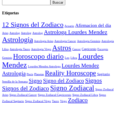
Etiquetas
12 Signos del Zodiaco
Afirmacion del dia
Acuario
Astrologa Lourdes Mendez
Aries
Astrolog
Astrolog
Astrolog
Astrologia
Astrologia Aries
Astrologia Cancer
Astrologia Geminis
Astrologia
Astros
Astrologia Tauro
Astrologia Virgo
Cancer
Capricornio
Escorpio
Libra
Lourdes
Horoscopo diario
Geminis
Leo
Libra
Mendez
Lourdes Mendez
Lourdes Mendez Astrologa
Reality Horoscope
Astrologia
Sagitario
Piscis
Planetas
Signos
Signo
Signo del Zodiaco
Semilla de la Semana
Signo Zodiacal
Signos del Zodiaco
Signo Zodiacal
Aries
Signo Zodiacal Capricornio
Signo Zodiacal Cancer
Signo Zodiacal Libra
Signo
Zodiaco
Signo Zodiacal Virgo
Tauro
Virgo
Zodiacal Sagitario