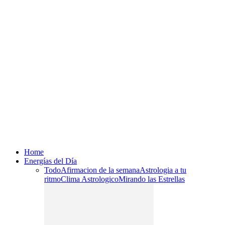
Home
Energías del Día
Todo
Afirmacion de la semana
Astrologia a tu
ritmo
Clima Astrologico
Mirando las Estrellas