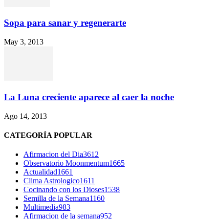
Sopa para sanar y regenerarte
May 3, 2013
La Luna creciente aparece al caer la noche
Ago 14, 2013
CATEGORÍA POPULAR
Afirmacion del Dia
3612
Observatorio Moonmentum
1665
Actualidad
1661
Clima Astrologico
1611
Cocinando con los Dioses
1538
Semilla de la Semana
1160
Multimedia
983
Afirmacion de la semana
952