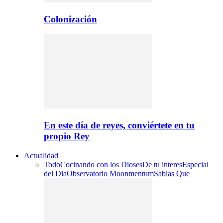
Colonización
En este día de reyes, conviértete en tu
propio Rey
Actualidad
Todo
Cocinando con los Dioses
De tu interes
Especial
del Dia
Observatorio Moonmentum
Sabias Que