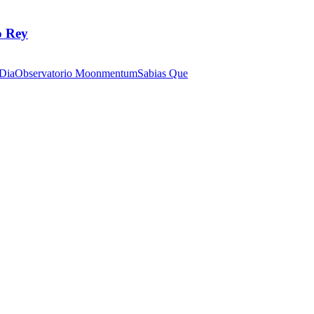
o Rey
 Dia
Observatorio Moonmentum
Sabias Que