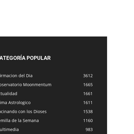
ATEGORÍA POPULAR
irmacion del Dia
3612
bservatorio Moonmentum
1665
ctualidad
1661
ima Astrologico
1611
ocinando con los Dioses
1538
emilla de la Semana
1160
ultimedia
983