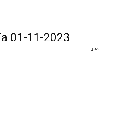
ía 01-11-2023
326
0