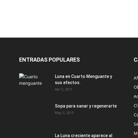
ENTRADAS POPULARES
C
Luna en Cuarto Menguante y
Af
sus efectos.
O
Abr 5, 2011
A
Cl
Sopa para sanar y regenerarte
May 3, 2013
C
S
M
La Luna creciente aparece al