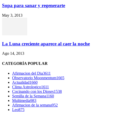
Sopa para sanar y regenerarte
May 3, 2013
La Luna creciente aparece al caer la noche
Ago 14, 2013
CATEGORÍA POPULAR
Afirmacion del Dia
3611
Observatorio Moonmentum
1665
Actualidad
1660
Clima Astrologico
1611
Cocinando con los Dioses
1538
Semilla de la Semana
1160
Multimedia
983
Afirmacion de la semana
952
Leo
875