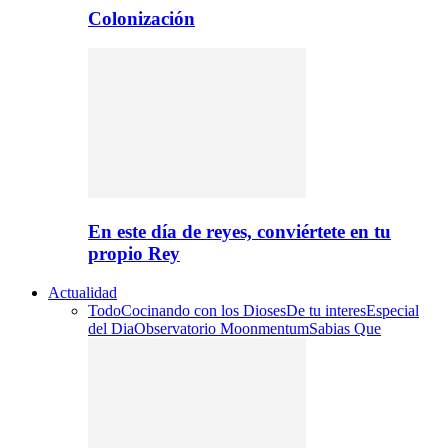
Colonización
En este día de reyes, conviértete en tu
propio Rey
Actualidad
Todo
Cocinando con los Dioses
De tu interes
Especial
del Dia
Observatorio Moonmentum
Sabias Que