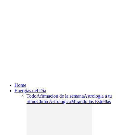
Home
Energías del Día
Todo
Afirmacion de la semana
Astrologia a tu
ritmo
Clima Astrologico
Mirando las Estrellas