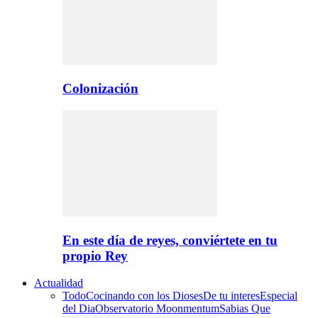
Colonización
En este día de reyes, conviértete en tu
propio Rey
Actualidad
Todo
Cocinando con los Dioses
De tu interes
Especial
del Dia
Observatorio Moonmentum
Sabias Que