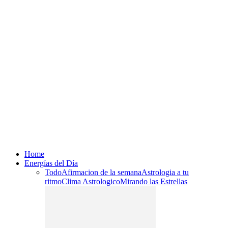
Home
Energías del Día
Todo
Afirmacion de la semana
Astrologia a tu
ritmo
Clima Astrologico
Mirando las Estrellas