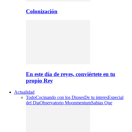
Colonización
En este día de reyes, conviértete en tu
propio Rey
Actualidad
Todo
Cocinando con los Dioses
De tu interes
Especial
del Dia
Observatorio Moonmentum
Sabias Que