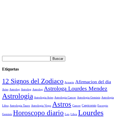
Etiquetas
12 Signos del Zodiaco
Afirmacion del dia
Acuario
Astrologa Lourdes Mendez
Aries
Astrolog
Astrolog
Astrolog
Astrologia
Astrologia Aries
Astrologia Cancer
Astrologia Geminis
Astrologia
Astros
Astrologia Tauro
Astrologia Virgo
Cancer
Capricornio
Escorpio
Libra
Lourdes
Horoscopo diario
Geminis
Leo
Libra