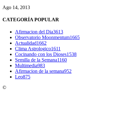
Ago 14, 2013
CATEGORÍA POPULAR
Afirmacion del Dia
3613
Observatorio Moonmentum
1665
Actualidad
1662
Clima Astrologico
1611
Cocinando con los Dioses
1538
Semilla de la Semana
1160
Multimedia
983
Afirmacion de la semana
952
Leo
875
©