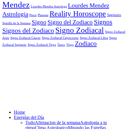
Mendez
Lourdes Mendez
Lourdes Mendez Astrologa
Reality Horoscope
Astrologia
Sagitario
Piscis
Planetas
Signos
Signo
Signo del Zodiaco
Semilla de la Semana
Signo Zodiacal
Signos del Zodiaco
Signo Zodiacal
Aries
Signo Zodiacal Capricornio
Signo Zodiacal Cancer
Signo Zodiacal Libra
Signo
Zodiaco
Signo Zodiacal Virgo
Tauro
Virgo
Zodiacal Sagitario
Home
Energías del Día
Todo
Afirmacion de la semana
Astrologia a tu
ritmo
Clima Astrologico
Mirando las Estrellas