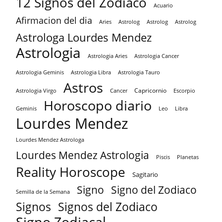
12 Signos del Zodiaco
Acuario
Afirmacion del dia
Aries
Astrolog
Astrolog
Astrolog
Astrologa Lourdes Mendez
Astrologia
Astrologia Aries
Astrologia Cancer
Astrologia Tauro
Astrologia Geminis
Astrologia Libra
Astros
Capricornio
Astrologia Virgo
Cancer
Escorpio
Horoscopo diario
Geminis
Leo
Libra
Lourdes Mendez
Lourdes Mendez Astrologa
Lourdes Mendez Astrologia
Piscis
Planetas
Reality Horoscope
Sagitario
Signo
Signo del Zodiaco
Semilla de la Semana
Signos
Signos del Zodiaco