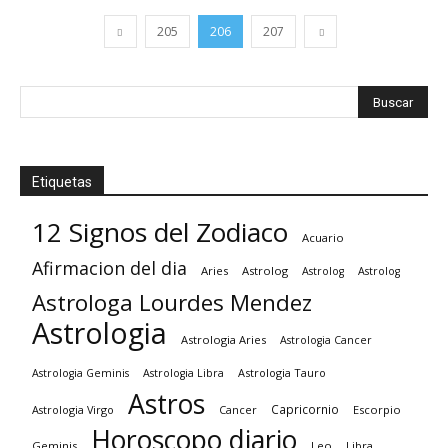
205
206
207
Etiquetas
12 Signos del Zodiaco
Acuario
Afirmacion del dia
Aries
Astrolog
Astrolog
Astrolog
Astrologa Lourdes Mendez
Astrologia
Astrologia Aries
Astrologia Cancer
Astrologia Tauro
Astrologia Geminis
Astrologia Libra
Astros
Capricornio
Astrologia Virgo
Cancer
Escorpio
Horoscopo diario
Geminis
Leo
Libra