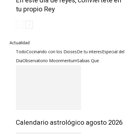
En este día de reyes, conviértete en
tu propio Rey
Actualidad
Todo
Cocinando con los Dioses
De tu interes
Especial del
Dia
Observatorio Moonmentum
Sabias Que
Calendario astrológico agosto 2026