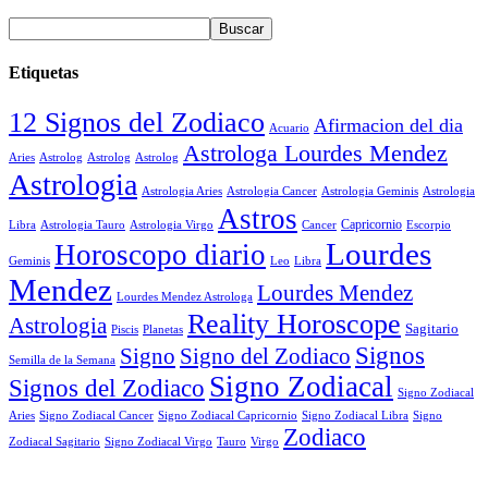
Etiquetas
12 Signos del Zodiaco
Afirmacion del dia
Acuario
Astrologa Lourdes Mendez
Aries
Astrolog
Astrolog
Astrolog
Astrologia
Astrologia Aries
Astrologia Cancer
Astrologia Geminis
Astrologia
Astros
Astrologia Tauro
Astrologia Virgo
Cancer
Capricornio
Escorpio
Libra
Lourdes
Horoscopo diario
Geminis
Leo
Libra
Mendez
Lourdes Mendez
Lourdes Mendez Astrologa
Reality Horoscope
Astrologia
Sagitario
Piscis
Planetas
Signos
Signo
Signo del Zodiaco
Semilla de la Semana
Signo Zodiacal
Signos del Zodiaco
Signo Zodiacal
Aries
Signo Zodiacal Capricornio
Signo Zodiacal Cancer
Signo Zodiacal Libra
Signo
Zodiaco
Signo Zodiacal Virgo
Tauro
Virgo
Zodiacal Sagitario