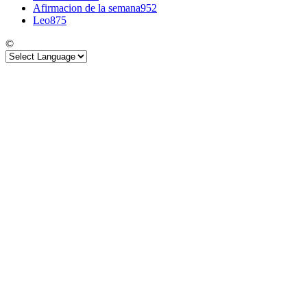
Afirmacion de la semana
952
Leo
875
©