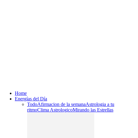
Home
Energías del Día
Todo
Afirmacion de la semana
Astrologia a tu
ritmo
Clima Astrologico
Mirando las Estrellas