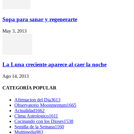
Sopa para sanar y regenerarte
May 3, 2013
La Luna creciente aparece al caer la noche
Ago 14, 2013
CATEGORÍA POPULAR
Afirmacion del Dia
3613
Observatorio Moonmentum
1665
Actualidad
1662
Clima Astrologico
1611
Cocinando con los Dioses
1538
Semilla de la Semana
1160
Multimedia
983