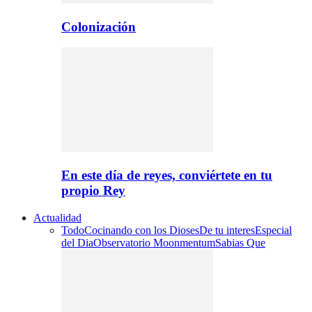
Colonización
En este día de reyes, conviértete en tu
propio Rey
Actualidad
Todo
Cocinando con los Dioses
De tu interes
Especial
del Dia
Observatorio Moonmentum
Sabias Que