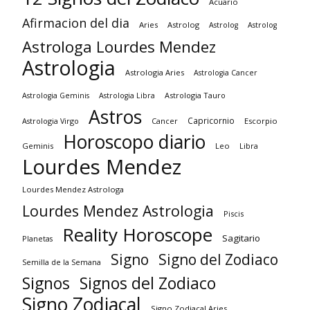
Acuario
Afirmacion del dia
Aries
Astrolog
Astrolog
Astrolog
Astrologa Lourdes Mendez
Astrologia
Astrologia Aries
Astrologia Cancer
Astrologia Tauro
Astrologia Geminis
Astrologia Libra
Astros
Capricornio
Astrologia Virgo
Cancer
Escorpio
Horoscopo diario
Geminis
Leo
Libra
Lourdes Mendez
Lourdes Mendez Astrologa
Lourdes Mendez Astrologia
Piscis
Reality Horoscope
Sagitario
Planetas
Signo
Signo del Zodiaco
Semilla de la Semana
Signos
Signos del Zodiaco
Signo Zodiacal
Signo Zodiacal Aries