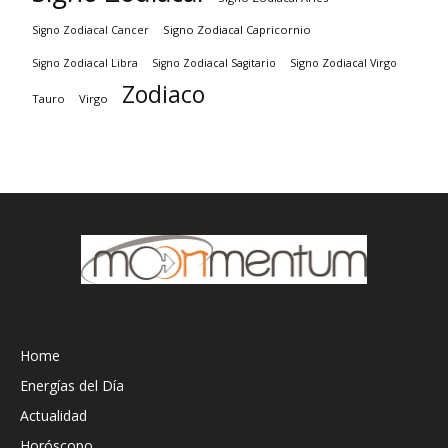
Signo Zodiacal Capricornio
Signo Zodiacal Cancer
Signo Zodiacal Virgo
Signo Zodiacal Libra
Signo Zodiacal Sagitario
Zodiaco
Tauro
Virgo
Home
Energías del Día
Actualidad
Horóscopo