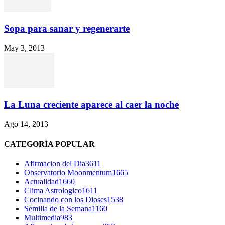
Sopa para sanar y regenerarte
May 3, 2013
La Luna creciente aparece al caer la noche
Ago 14, 2013
CATEGORÍA POPULAR
Afirmacion del Dia
3611
Observatorio Moonmentum
1665
Actualidad
1660
Clima Astrologico
1611
Cocinando con los Dioses
1538
Semilla de la Semana
1160
Multimedia
983