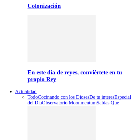
Colonización
En este día de reyes, conviértete en tu
propio Rey
Actualidad
Todo
Cocinando con los Dioses
De tu interes
Especial
del Dia
Observatorio Moonmentum
Sabias Que