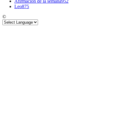
Afirmacion de la semana
952
Leo
875
©