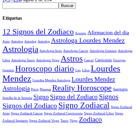
Etiquetas
12 Signos del Zodiaco
Afirmacion del dia
Acuario
Astrologa Lourdes Mendez
Aries
Astrolog
Astrolog
Astrolog
Astrologia
Astrologia Aries
Astrologia Cancer
Astrologia Geminis
Astrologia
Astros
Astrologia Tauro
Astrologia Virgo
Cancer
Capricornio
Escorpio
Libra
Lourdes
Horoscopo diario
Geminis
Leo
Libra
Mendez
Lourdes Mendez
Lourdes Mendez Astrologa
Reality Horoscope
Astrologia
Sagitario
Piscis
Planetas
Signos
Signo
Signo del Zodiaco
Semilla de la Semana
Signo Zodiacal
Signos del Zodiaco
Signo Zodiacal
Aries
Signo Zodiacal Capricornio
Signo Zodiacal Cancer
Signo Zodiacal Libra
Signo
Zodiaco
Signo Zodiacal Virgo
Tauro
Virgo
Zodiacal Sagitario