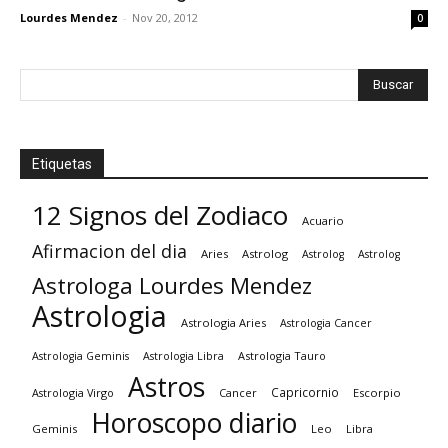
Lourdes Mendez
-
Nov 20, 2012
0
Etiquetas
12 Signos del Zodiaco
Acuario
Afirmacion del dia
Aries
Astrolog
Astrolog
Astrolog
Astrologa Lourdes Mendez
Astrologia
Astrologia Aries
Astrologia Cancer
Astrologia Tauro
Astrologia Geminis
Astrologia Libra
Astros
Capricornio
Astrologia Virgo
Cancer
Escorpio
Horoscopo diario
Geminis
Leo
Libra