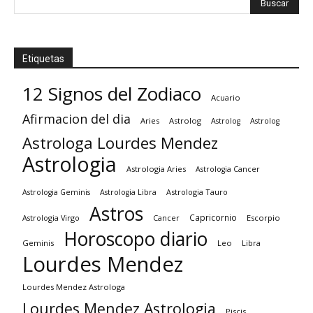
Etiquetas
12 Signos del Zodiaco
Acuario
Afirmacion del dia
Aries
Astrolog
Astrolog
Astrolog
Astrologa Lourdes Mendez
Astrologia
Astrologia Aries
Astrologia Cancer
Astrologia Tauro
Astrologia Geminis
Astrologia Libra
Astros
Capricornio
Astrologia Virgo
Cancer
Escorpio
Horoscopo diario
Geminis
Leo
Libra
Lourdes Mendez
Lourdes Mendez Astrologa
Lourdes Mendez Astrologia
Piscis