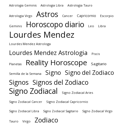
Astrologia Tauro
Astrologia Geminis
Astrologia Libra
Astros
Capricornio
Astrologia Virgo
Cancer
Escorpio
Horoscopo diario
Geminis
Leo
Libra
Lourdes Mendez
Lourdes Mendez Astrologa
Lourdes Mendez Astrologia
Piscis
Reality Horoscope
Sagitario
Planetas
Signo
Signo del Zodiaco
Semilla de la Semana
Signos
Signos del Zodiaco
Signo Zodiacal
Signo Zodiacal Aries
Signo Zodiacal Capricornio
Signo Zodiacal Cancer
Signo Zodiacal Virgo
Signo Zodiacal Libra
Signo Zodiacal Sagitario
Zodiaco
Tauro
Virgo