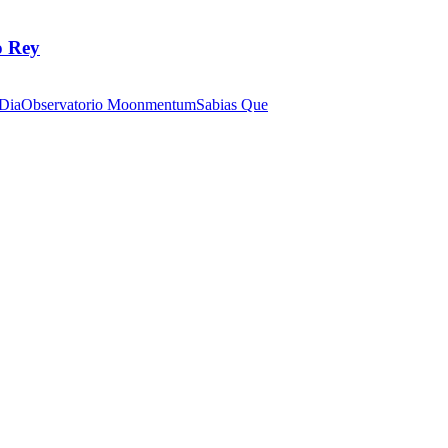
o Rey
 Dia
Observatorio Moonmentum
Sabias Que