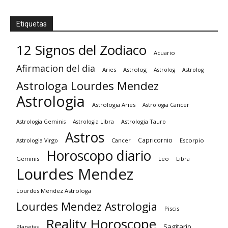
Etiquetas
12 Signos del Zodiaco
Acuario
Afirmacion del dia
Aries
Astrolog
Astrolog
Astrolog
Astrologa Lourdes Mendez
Astrologia
Astrologia Aries
Astrologia Cancer
Astrologia Tauro
Astrologia Geminis
Astrologia Libra
Astros
Capricornio
Astrologia Virgo
Cancer
Escorpio
Horoscopo diario
Geminis
Leo
Libra
Lourdes Mendez
Lourdes Mendez Astrologa
Lourdes Mendez Astrologia
Piscis
Reality Horoscope
Sagitario
Planetas