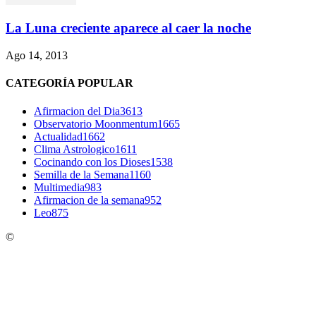
La Luna creciente aparece al caer la noche
Ago 14, 2013
CATEGORÍA POPULAR
Afirmacion del Dia
3613
Observatorio Moonmentum
1665
Actualidad
1662
Clima Astrologico
1611
Cocinando con los Dioses
1538
Semilla de la Semana
1160
Multimedia
983
Afirmacion de la semana
952
Leo
875
©