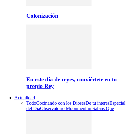
Colonización
En este día de reyes, conviértete en tu
propio Rey
Actualidad
Todo
Cocinando con los Dioses
De tu interes
Especial
del Dia
Observatorio Moonmentum
Sabias Que