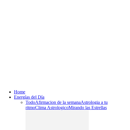
Home
Energías del Día
Todo
Afirmacion de la semana
Astrologia a tu
ritmo
Clima Astrologico
Mirando las Estrellas