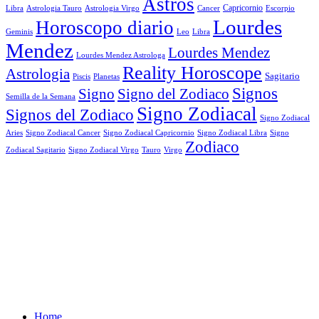
Astros
Astrologia Tauro
Astrologia Virgo
Cancer
Capricornio
Escorpio
Libra
Lourdes
Horoscopo diario
Geminis
Leo
Libra
Mendez
Lourdes Mendez
Lourdes Mendez Astrologa
Reality Horoscope
Astrologia
Sagitario
Piscis
Planetas
Signos
Signo
Signo del Zodiaco
Semilla de la Semana
Signo Zodiacal
Signos del Zodiaco
Signo Zodiacal
Aries
Signo Zodiacal Capricornio
Signo Zodiacal Cancer
Signo Zodiacal Libra
Signo
Zodiaco
Signo Zodiacal Virgo
Tauro
Virgo
Zodiacal Sagitario
Home