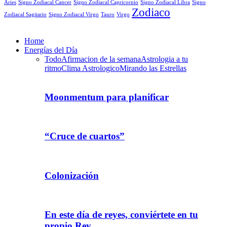
Aries
Signo Zodiacal Capricornio
Signo Zodiacal Cancer
Signo Zodiacal Libra
Signo
Zodiaco
Signo Zodiacal Virgo
Tauro
Virgo
Zodiacal Sagitario
Home
Energías del Día
Todo
Afirmacion de la semana
Astrologia a tu
ritmo
Clima Astrologico
Mirando las Estrellas
Moonmentum para planificar
“Cruce de cuartos”
Colonización
En este día de reyes, conviértete en tu
propio Rey