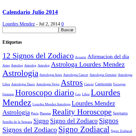
Calendario Julio 2014
Lourdes Mendez
-
Jul 2, 2014
0
Etiquetas
12 Signos del Zodiaco
Afirmacion del dia
Acuario
Astrologa Lourdes Mendez
Aries
Astrolog
Astrolog
Astrolog
Astrologia
Astrologia Aries
Astrologia Cancer
Astrologia Geminis
Astrologia
Astros
Astrologia Tauro
Astrologia Virgo
Cancer
Capricornio
Escorpio
Libra
Lourdes
Horoscopo diario
Geminis
Leo
Libra
Mendez
Lourdes Mendez
Lourdes Mendez Astrologa
Reality Horoscope
Astrologia
Sagitario
Piscis
Planetas
Signos
Signo
Signo del Zodiaco
Semilla de la Semana
Signo Zodiacal
Signos del Zodiaco
Signo Zodiacal