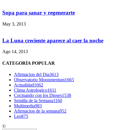
Sopa para sanar y regenerarte
May 3, 2013
La Luna creciente aparece al caer la noche
Ago 14, 2013
CATEGORÍA POPULAR
Afirmacion del Dia
3613
Observatorio Moonmentum
1665
Actualidad
1662
Clima Astrologico
1611
Cocinando con los Dioses
1538
Semilla de la Semana
1160
Multimedia
983
Afirmacion de la semana
952
Leo
875
©