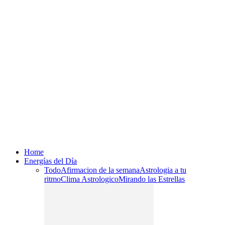
Home
Energías del Día
Todo
Afirmacion de la semana
Astrologia a tu
ritmo
Clima Astrologico
Mirando las Estrellas