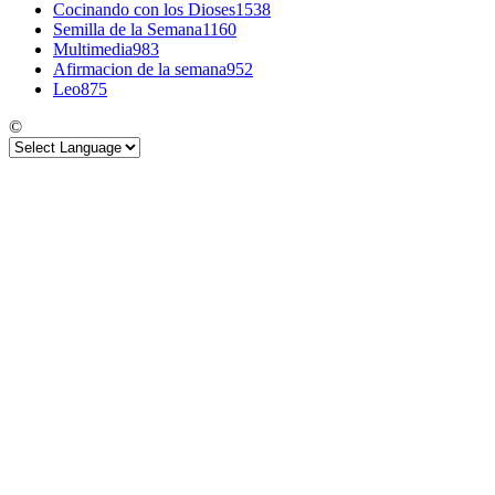
Cocinando con los Dioses
1538
Semilla de la Semana
1160
Multimedia
983
Afirmacion de la semana
952
Leo
875
©