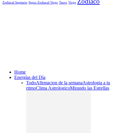
Zodiaco
Signo Zodiacal Virgo
Tauro
Virgo
Zodiacal Sagitario
Home
Energías del Día
Todo
Afirmacion de la semana
Astrologia a tu
ritmo
Clima Astrologico
Mirando las Estrellas