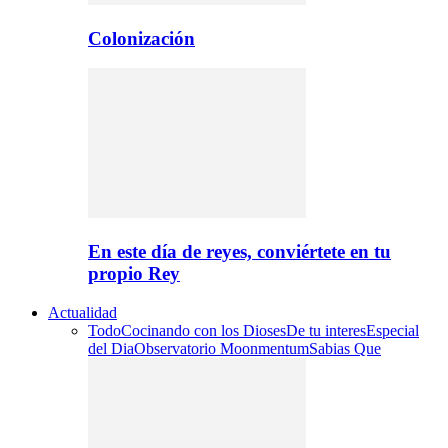
Colonización
En este día de reyes, conviértete en tu
propio Rey
Actualidad
Todo
Cocinando con los Dioses
De tu interes
Especial
del Dia
Observatorio Moonmentum
Sabias Que