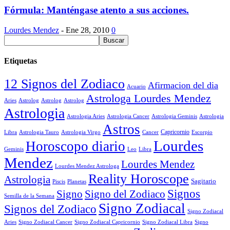
Fórmula: Manténgase atento a sus acciones.
Lourdes Mendez
-
Ene 28, 2010
0
Etiquetas
12 Signos del Zodiaco
Afirmacion del dia
Acuario
Astrologa Lourdes Mendez
Aries
Astrolog
Astrolog
Astrolog
Astrologia
Astrologia Aries
Astrologia Cancer
Astrologia Geminis
Astrologia
Astros
Astrologia Tauro
Astrologia Virgo
Cancer
Capricornio
Escorpio
Libra
Lourdes
Horoscopo diario
Geminis
Leo
Libra
Mendez
Lourdes Mendez
Lourdes Mendez Astrologa
Reality Horoscope
Astrologia
Sagitario
Piscis
Planetas
Signos
Signo
Signo del Zodiaco
Semilla de la Semana
Signo Zodiacal
Signos del Zodiaco
Signo Zodiacal
Aries
Signo Zodiacal Capricornio
Signo Zodiacal Cancer
Signo Zodiacal Libra
Signo