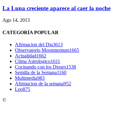
La Luna creciente aparece al caer la noche
Ago 14, 2013
CATEGORÍA POPULAR
Afirmacion del Dia
3613
Observatorio Moonmentum
1665
Actualidad
1662
Clima Astrologico
1611
Cocinando con los Dioses
1538
Semilla de la Semana
1160
Multimedia
983
Afirmacion de la semana
952
Leo
875
©