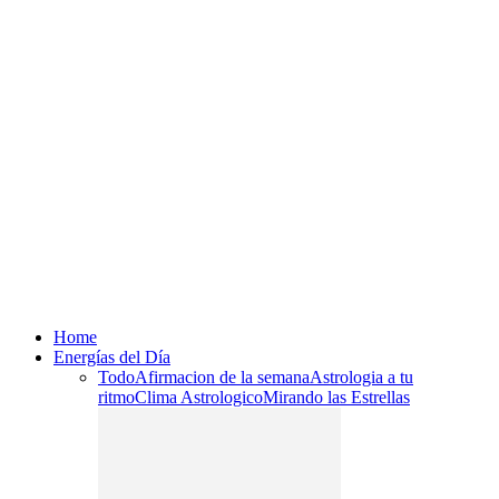
Home
Energías del Día
Todo
Afirmacion de la semana
Astrologia a tu
ritmo
Clima Astrologico
Mirando las Estrellas