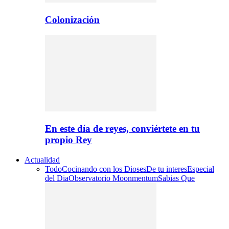
Colonización
En este día de reyes, conviértete en tu
propio Rey
Actualidad
Todo
Cocinando con los Dioses
De tu interes
Especial
del Dia
Observatorio Moonmentum
Sabias Que