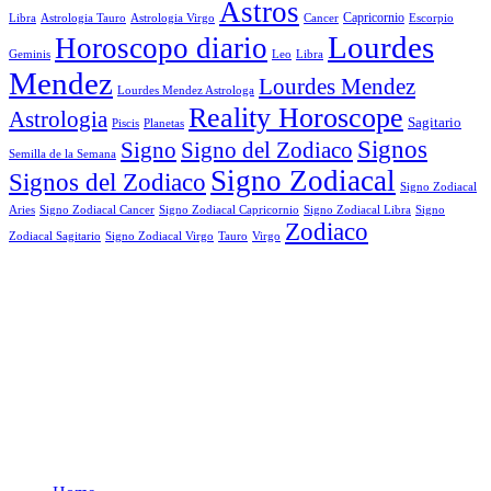
Astros
Astrologia Tauro
Astrologia Virgo
Cancer
Capricornio
Escorpio
Libra
Lourdes
Horoscopo diario
Geminis
Leo
Libra
Mendez
Lourdes Mendez
Lourdes Mendez Astrologa
Reality Horoscope
Astrologia
Sagitario
Piscis
Planetas
Signos
Signo
Signo del Zodiaco
Semilla de la Semana
Signo Zodiacal
Signos del Zodiaco
Signo Zodiacal
Aries
Signo Zodiacal Capricornio
Signo Zodiacal Cancer
Signo Zodiacal Libra
Signo
Zodiaco
Signo Zodiacal Virgo
Tauro
Virgo
Zodiacal Sagitario