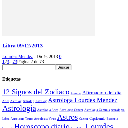
Libra 09/12/2013
Lourdes Mendez
-
Dic 9, 2013
0
1
2
3
...
73
Página 2 de 73
Etiquetas
12 Signos del Zodiaco
Afirmacion del dia
Acuario
Astrologa Lourdes Mendez
Aries
Astrolog
Astrolog
Astrolog
Astrologia
Astrologia Aries
Astrologia Cancer
Astrologia Geminis
Astrologia
Astros
Astrologia Tauro
Astrologia Virgo
Cancer
Capricornio
Escorpio
Libra
Lourdes
Horoscopo diario
Geminis
Leo
Libra