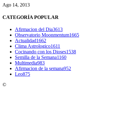
Ago 14, 2013
CATEGORÍA POPULAR
Afirmacion del Dia
3613
Observatorio Moonmentum
1665
Actualidad
1662
Clima Astrologico
1611
Cocinando con los Dioses
1538
Semilla de la Semana
1160
Multimedia
983
Afirmacion de la semana
952
Leo
875
©