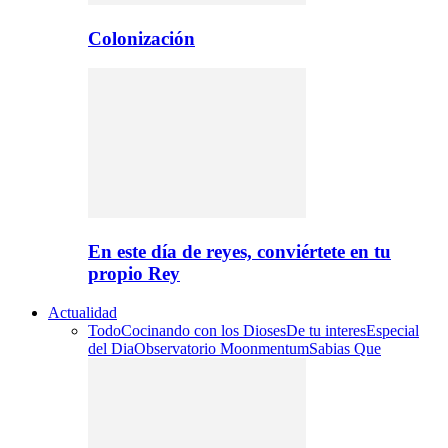
Colonización
En este día de reyes, conviértete en tu
propio Rey
Actualidad
Todo
Cocinando con los Dioses
De tu interes
Especial
del Dia
Observatorio Moonmentum
Sabias Que