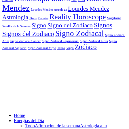
Mendez
Lourdes Mendez
Lourdes Mendez Astrologa
Reality Horoscope
Astrologia
Sagitario
Piscis
Planetas
Signos
Signo
Signo del Zodiaco
Semilla de la Semana
Signo Zodiacal
Signos del Zodiaco
Signo Zodiacal
Aries
Signo Zodiacal Capricornio
Signo Zodiacal Cancer
Signo Zodiacal Libra
Signo
Zodiaco
Signo Zodiacal Virgo
Tauro
Virgo
Zodiacal Sagitario
Home
Energías del Día
Todo
Afirmacion de la semana
Astrologia a tu