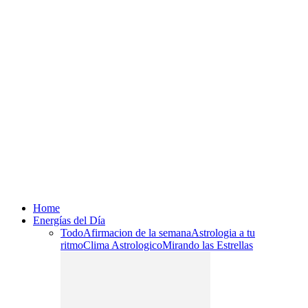
Home
Energías del Día
Todo
Afirmacion de la semana
Astrologia a tu
ritmo
Clima Astrologico
Mirando las Estrellas