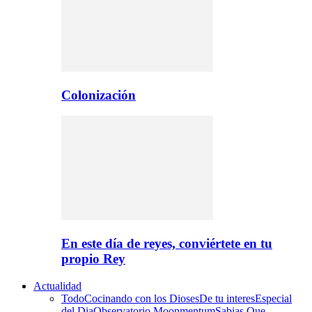
Colonización
En este día de reyes, conviértete en tu
propio Rey
Actualidad
Todo
Cocinando con los Dioses
De tu interes
Especial
del Dia
Observatorio Moonmentum
Sabias Que