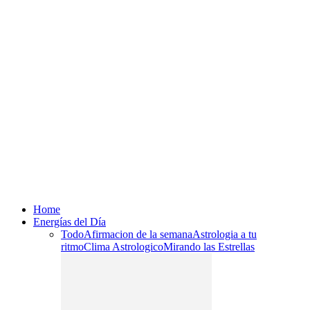
Home
Energías del Día
Todo
Afirmacion de la semana
Astrologia a tu
ritmo
Clima Astrologico
Mirando las Estrellas