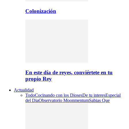
Colonización
En este día de reyes, conviértete en tu
propio Rey
Actualidad
Todo
Cocinando con los Dioses
De tu interes
Especial
del Dia
Observatorio Moonmentum
Sabias Que