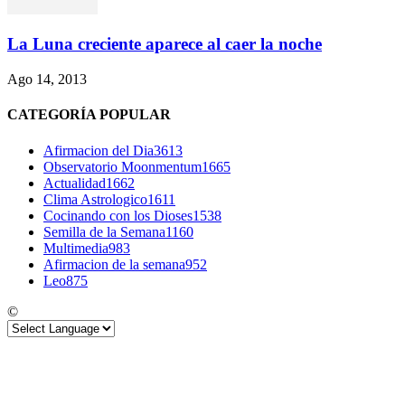
La Luna creciente aparece al caer la noche
Ago 14, 2013
CATEGORÍA POPULAR
Afirmacion del Dia
3613
Observatorio Moonmentum
1665
Actualidad
1662
Clima Astrologico
1611
Cocinando con los Dioses
1538
Semilla de la Semana
1160
Multimedia
983
Afirmacion de la semana
952
Leo
875
©