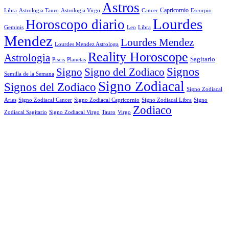
Astros
Astrologia Tauro
Astrologia Virgo
Cancer
Capricornio
Escorpio
Libra
Lourdes
Horoscopo diario
Geminis
Leo
Libra
Mendez
Lourdes Mendez
Lourdes Mendez Astrologa
Reality Horoscope
Astrologia
Sagitario
Piscis
Planetas
Signos
Signo
Signo del Zodiaco
Semilla de la Semana
Signo Zodiacal
Signos del Zodiaco
Signo Zodiacal
Aries
Signo Zodiacal Capricornio
Signo Zodiacal Cancer
Signo Zodiacal Libra
Signo
Zodiaco
Signo Zodiacal Virgo
Tauro
Virgo
Zodiacal Sagitario