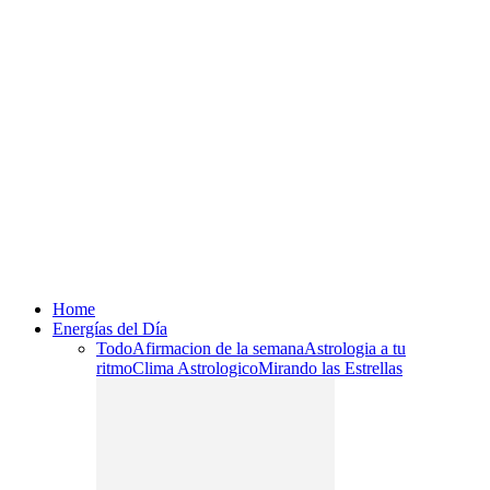
Home
Energías del Día
Todo
Afirmacion de la semana
Astrologia a tu
ritmo
Clima Astrologico
Mirando las Estrellas