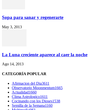
Sopa para sanar y regenerarte
May 3, 2013
La Luna creciente aparece al caer la noche
Ago 14, 2013
CATEGORÍA POPULAR
Afirmacion del Dia
3611
Observatorio Moonmentum
1665
Actualidad
1660
Clima Astrologico
1611
Cocinando con los Dioses
1538
Semilla de la Semana
1160
Multimedia
983