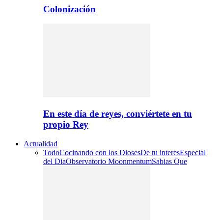
Colonización
En este día de reyes, conviértete en tu
propio Rey
Actualidad
Todo
Cocinando con los Dioses
De tu interes
Especial
del Dia
Observatorio Moonmentum
Sabias Que