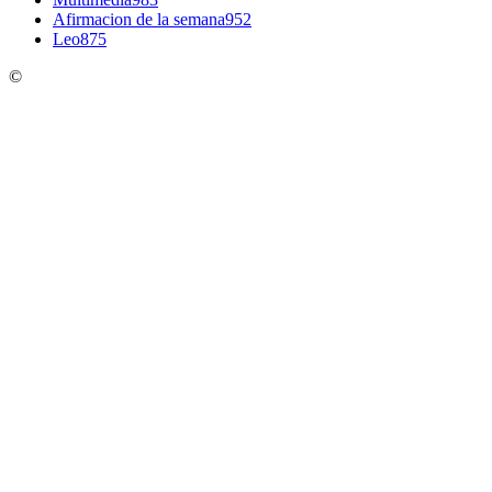
Afirmacion de la semana
952
Leo
875
©