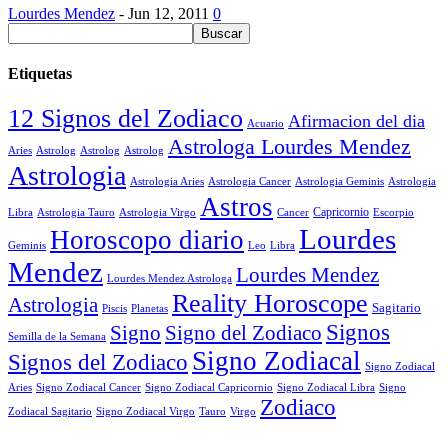
Lourdes Mendez
-
Jun 12, 2011
0
Etiquetas
12 Signos del Zodiaco
Afirmacion del dia
Acuario
Astrologa Lourdes Mendez
Aries
Astrolog
Astrolog
Astrolog
Astrologia
Astrologia Aries
Astrologia Cancer
Astrologia Geminis
Astrologia
Astros
Astrologia Tauro
Astrologia Virgo
Cancer
Capricornio
Escorpio
Libra
Lourdes
Horoscopo diario
Geminis
Leo
Libra
Mendez
Lourdes Mendez
Lourdes Mendez Astrologa
Reality Horoscope
Astrologia
Sagitario
Piscis
Planetas
Signos
Signo
Signo del Zodiaco
Semilla de la Semana
Signo Zodiacal
Signos del Zodiaco
Signo Zodiacal
Aries
Signo Zodiacal Capricornio
Signo Zodiacal Cancer
Signo Zodiacal Libra
Signo
Zodiaco
Signo Zodiacal Virgo
Tauro
Virgo
Zodiacal Sagitario