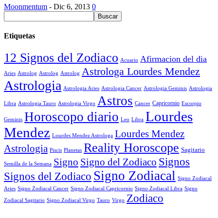
Moonmentum
-
Dic 6, 2013
0
Etiquetas
12 Signos del Zodiaco
Afirmacion del dia
Acuario
Astrologa Lourdes Mendez
Aries
Astrolog
Astrolog
Astrolog
Astrologia
Astrologia Aries
Astrologia Cancer
Astrologia Geminis
Astrologia
Astros
Astrologia Tauro
Astrologia Virgo
Cancer
Capricornio
Escorpio
Libra
Lourdes
Horoscopo diario
Geminis
Leo
Libra
Mendez
Lourdes Mendez
Lourdes Mendez Astrologa
Reality Horoscope
Astrologia
Sagitario
Piscis
Planetas
Signos
Signo
Signo del Zodiaco
Semilla de la Semana
Signo Zodiacal
Signos del Zodiaco
Signo Zodiacal
Aries
Signo Zodiacal Capricornio
Signo Zodiacal Cancer
Signo Zodiacal Libra
Signo
Zodiaco
Signo Zodiacal Virgo
Tauro
Virgo
Zodiacal Sagitario