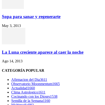
Sopa para sanar y regenerarte
May 3, 2013
La Luna creciente aparece al caer la noche
Ago 14, 2013
CATEGORÍA POPULAR
Afirmacion del Dia
3611
Observatorio Moonmentum
1665
Actualidad
1660
Clima Astrologico
1611
Cocinando con los Dioses
1538
Semilla de la Semana
1160
Multimedia
983