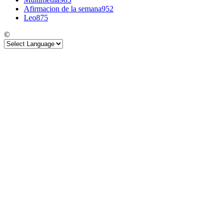
Afirmacion de la semana
952
Leo
875
©