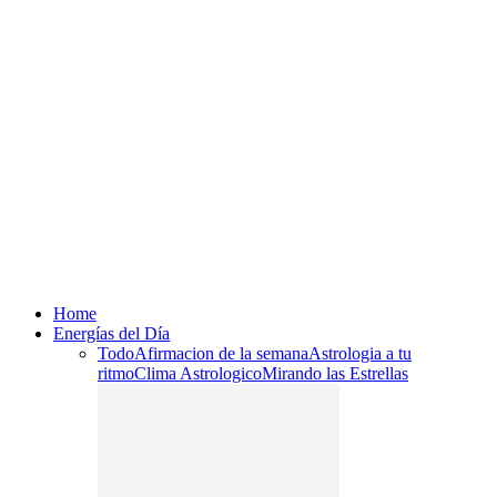
Home
Energías del Día
Todo
Afirmacion de la semana
Astrologia a tu
ritmo
Clima Astrologico
Mirando las Estrellas