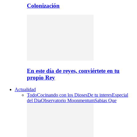
Colonización
En este día de reyes, conviértete en tu
propio Rey
Actualidad
Todo
Cocinando con los Dioses
De tu interes
Especial
del Dia
Observatorio Moonmentum
Sabias Que