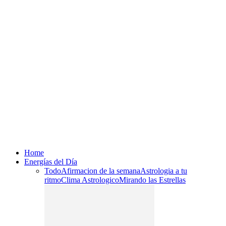
Home
Energías del Día
Todo
Afirmacion de la semana
Astrologia a tu
ritmo
Clima Astrologico
Mirando las Estrellas