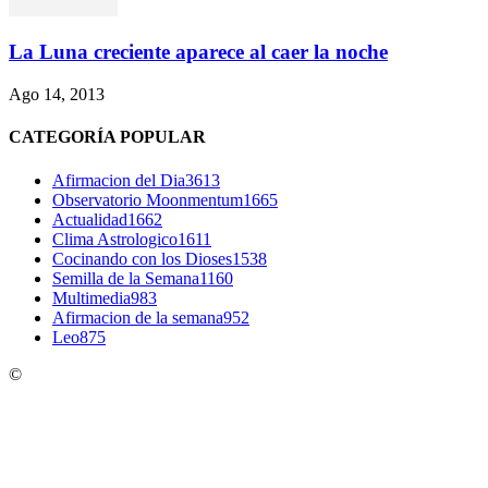
La Luna creciente aparece al caer la noche
Ago 14, 2013
CATEGORÍA POPULAR
Afirmacion del Dia
3613
Observatorio Moonmentum
1665
Actualidad
1662
Clima Astrologico
1611
Cocinando con los Dioses
1538
Semilla de la Semana
1160
Multimedia
983
Afirmacion de la semana
952
Leo
875
©