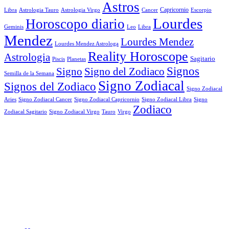
Astros
Astrologia Tauro
Astrologia Virgo
Cancer
Capricornio
Escorpio
Libra
Lourdes
Horoscopo diario
Geminis
Leo
Libra
Mendez
Lourdes Mendez
Lourdes Mendez Astrologa
Reality Horoscope
Astrologia
Sagitario
Piscis
Planetas
Signos
Signo
Signo del Zodiaco
Semilla de la Semana
Signo Zodiacal
Signos del Zodiaco
Signo Zodiacal
Aries
Signo Zodiacal Capricornio
Signo Zodiacal Cancer
Signo Zodiacal Libra
Signo
Zodiaco
Signo Zodiacal Virgo
Tauro
Virgo
Zodiacal Sagitario