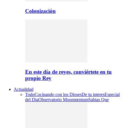
Colonización
En este día de reyes, conviértete en tu
propio Rey
Actualidad
Todo
Cocinando con los Dioses
De tu interes
Especial
del Dia
Observatorio Moonmentum
Sabias Que