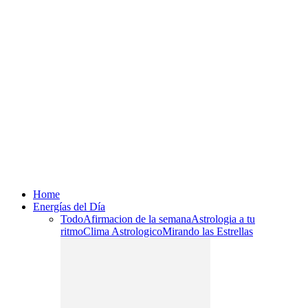
Home
Energías del Día
Todo
Afirmacion de la semana
Astrologia a tu
ritmo
Clima Astrologico
Mirando las Estrellas