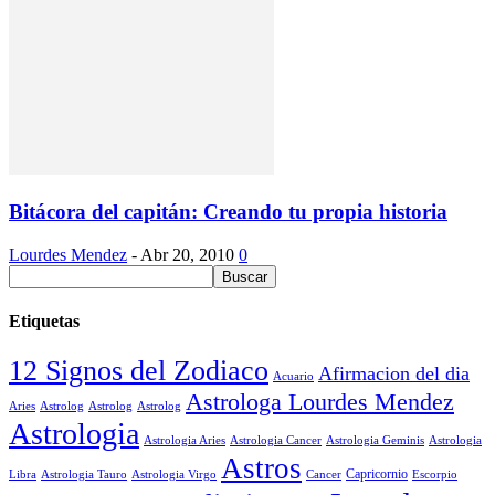
Bitácora del capitán: Creando tu propia historia
Lourdes Mendez
-
Abr 20, 2010
0
Etiquetas
12 Signos del Zodiaco
Afirmacion del dia
Acuario
Astrologa Lourdes Mendez
Aries
Astrolog
Astrolog
Astrolog
Astrologia
Astrologia Aries
Astrologia Cancer
Astrologia Geminis
Astrologia
Astros
Astrologia Tauro
Astrologia Virgo
Cancer
Capricornio
Escorpio
Libra