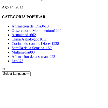
Ago 14, 2013
CATEGORÍA POPULAR
Afirmacion del Dia
3613
Observatorio Moonmentum
1665
Actualidad
1662
Clima Astrologico
1611
Cocinando con los Dioses
1538
Semilla de la Semana
1160
Multimedia
983
Afirmacion de la semana
952
Leo
875
©