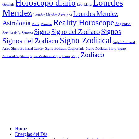
Lourdes
Horoscopo diario
Geminis
Leo
Libra
Mendez
Lourdes Mendez
Lourdes Mendez Astrologa
Reality Horoscope
Astrologia
Sagitario
Piscis
Planetas
Signos
Signo
Signo del Zodiaco
Semilla de la Semana
Signo Zodiacal
Signos del Zodiaco
Signo Zodiacal
Aries
Signo Zodiacal Capricornio
Signo Zodiacal Cancer
Signo Zodiacal Libra
Signo
Zodiaco
Signo Zodiacal Virgo
Tauro
Virgo
Zodiacal Sagitario
Home
Energías del Día