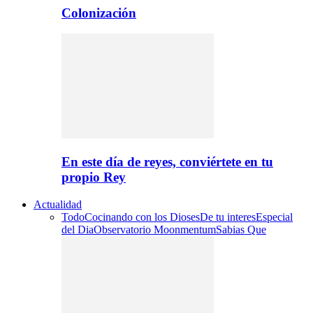
Colonización
En este día de reyes, conviértete en tu
propio Rey
Actualidad
Todo
Cocinando con los Dioses
De tu interes
Especial
del Dia
Observatorio Moonmentum
Sabias Que