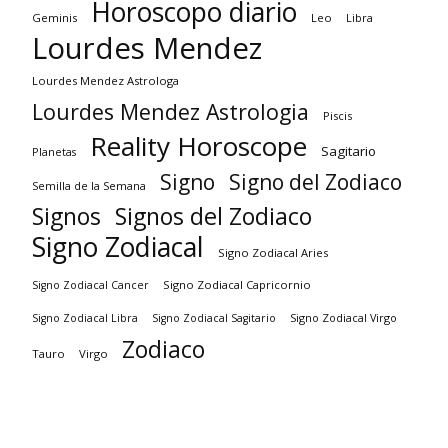
Horoscopo diario
Geminis
Leo
Libra
Lourdes Mendez
Lourdes Mendez Astrologa
Lourdes Mendez Astrologia
Piscis
Reality Horoscope
Sagitario
Planetas
Signo
Signo del Zodiaco
Semilla de la Semana
Signos
Signos del Zodiaco
Signo Zodiacal
Signo Zodiacal Aries
Signo Zodiacal Capricornio
Signo Zodiacal Cancer
Signo Zodiacal Virgo
Signo Zodiacal Libra
Signo Zodiacal Sagitario
Zodiaco
Tauro
Virgo