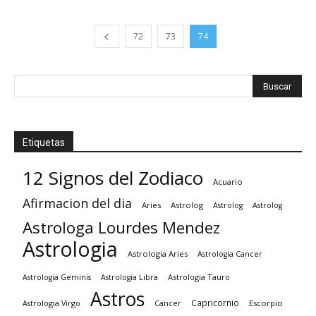
72
73
74
Etiquetas
12 Signos del Zodiaco
Acuario
Afirmacion del dia
Aries
Astrolog
Astrolog
Astrolog
Astrologa Lourdes Mendez
Astrologia
Astrologia Aries
Astrologia Cancer
Astrologia Tauro
Astrologia Geminis
Astrologia Libra
Astros
Capricornio
Astrologia Virgo
Cancer
Escorpio