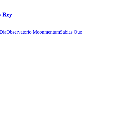
o Rey
 Dia
Observatorio Moonmentum
Sabias Que