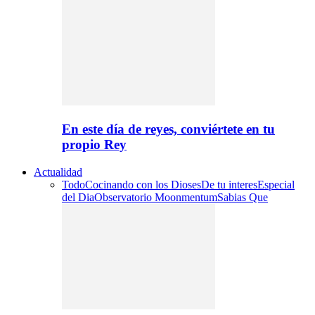
En este día de reyes, conviértete en tu
propio Rey
Actualidad
Todo
Cocinando con los Dioses
De tu interes
Especial
del Dia
Observatorio Moonmentum
Sabias Que