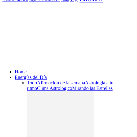
Signo Zodiacal Virgo
Tauro
Virgo
Zodiacal Sagitario
Home
Energías del Día
Todo
Afirmacion de la semana
Astrologia a tu
ritmo
Clima Astrologico
Mirando las Estrellas