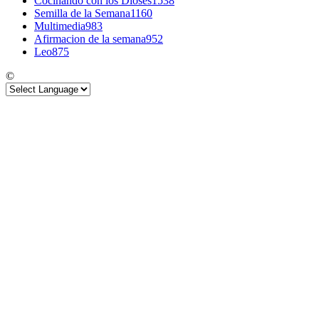
Cocinando con los Dioses
1538
Semilla de la Semana
1160
Multimedia
983
Afirmacion de la semana
952
Leo
875
©