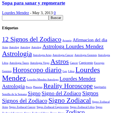
Sopa para sanar y regenerarte
Lourdes Mendez
-
May 3, 2013
0
Etiquetas
12 Signos del Zodiaco
Afirmacion del dia
Acuario
Astrologa Lourdes Mendez
Aries
Astrolog
Astrolog
Astrolog
Astrologia
Astrologia Aries
Astrologia Cancer
Astrologia Geminis
Astrologia
Astros
Astrologia Tauro
Astrologia Virgo
Cancer
Capricornio
Escorpio
Libra
Lourdes
Horoscopo diario
Geminis
Leo
Libra
Mendez
Lourdes Mendez
Lourdes Mendez Astrologa
Reality Horoscope
Astrologia
Sagitario
Piscis
Planetas
Signos
Signo
Signo del Zodiaco
Semilla de la Semana
Signo Zodiacal
Signos del Zodiaco
Signo Zodiacal
Aries
Signo Zodiacal Capricornio
Signo Zodiacal Cancer
Signo Zodiacal Libra
Signo
Zodiaco