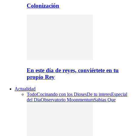
Colonización
En este día de reyes, conviértete en tu
propio Rey
Actualidad
Todo
Cocinando con los Dioses
De tu interes
Especial
del Dia
Observatorio Moonmentum
Sabias Que