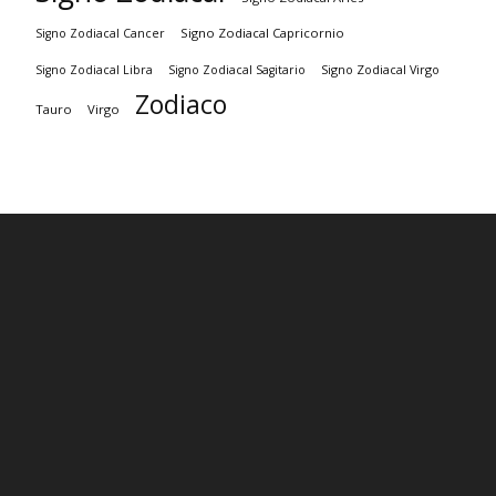
Signo Zodiacal Capricornio
Signo Zodiacal Cancer
Signo Zodiacal Virgo
Signo Zodiacal Libra
Signo Zodiacal Sagitario
Zodiaco
Tauro
Virgo