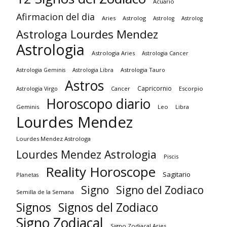
Acuario
Afirmacion del dia
Aries
Astrolog
Astrolog
Astrolog
Astrologa Lourdes Mendez
Astrologia
Astrologia Aries
Astrologia Cancer
Astrologia Tauro
Astrologia Geminis
Astrologia Libra
Astros
Capricornio
Astrologia Virgo
Cancer
Escorpio
Horoscopo diario
Geminis
Leo
Libra
Lourdes Mendez
Lourdes Mendez Astrologa
Lourdes Mendez Astrologia
Piscis
Reality Horoscope
Sagitario
Planetas
Signo
Signo del Zodiaco
Semilla de la Semana
Signos
Signos del Zodiaco
Signo Zodiacal
Signo Zodiacal Aries